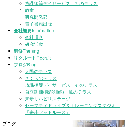
放課後等デイサービス 虹のテラス
教室
研究開発部
電子書籍出版
会社概要
Information
会社理念
研究活動
研修
Training
リクルート
Recruit
ブログ
Blog
太陽のテラス
さくらのテラス
放課後等デイサービス 虹のテラス
自立訓練(機能訓練) 風のテラス
来歩リハビリステージ
セーフティドライブ＆トレーニングスタジオ
「来歩フットルース」
ブログ