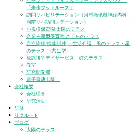
セーフティドライブ＆トレーニングスタジオ
「来歩フットルース」
訪問リハビリテーション（河村循環器神経内科
周南リハ訪問ステーション）
小規模保育園 太陽のテラス
企業主導型保育園 さくらのテラス
自立訓練(機能訓練)・生活介護 風のテラス・星
のテラス (共生型)
放課後等デイサービス 虹のテラス
教室
研究開発部
電子書籍出版
会社概要
会社理念
研究活動
研修
リクルート
ブログ
太陽のテラス