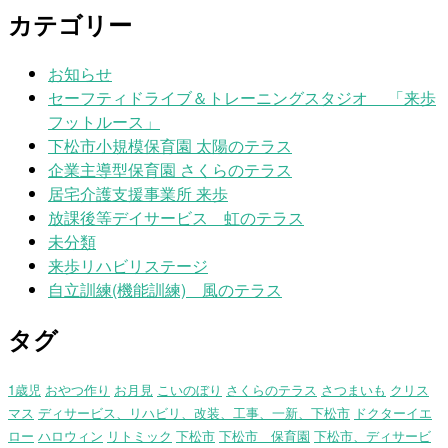
カテゴリー
お知らせ
セーフティドライブ＆トレーニングスタジオ 「来歩
フットルース」
下松市小規模保育園 太陽のテラス
企業主導型保育園 さくらのテラス
居宅介護支援事業所 来歩
放課後等デイサービス 虹のテラス
未分類
来歩リハビリステージ
自立訓練(機能訓練) 風のテラス
タグ
1歳児
おやつ作り
お月見
こいのぼり
さくらのテラス
さつまいも
クリス
マス
ディサービス、リハビリ、改装、工事、一新、下松市
ドクターイエ
ロー
ハロウィン
リトミック
下松市
下松市 保育園
下松市、ディサービ