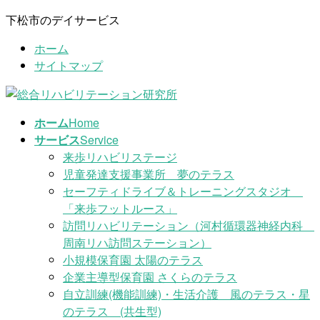
コ
ナ
下松市のデイサービス
ン
ビ
ホーム
テ
ゲ
サイトマップ
ン
ー
ツ
シ
に
ョ
移
ン
ホーム
Home
動
に
サービス
Service
移
来歩リハビリステージ
動
児童発達支援事業所 夢のテラス
セーフティドライブ＆トレーニングスタジオ
「来歩フットルース」
訪問リハビリテーション（河村循環器神経内科
周南リハ訪問ステーション）
小規模保育園 太陽のテラス
企業主導型保育園 さくらのテラス
自立訓練(機能訓練)・生活介護 風のテラス・星
のテラス (共生型)