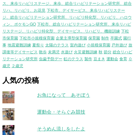
ス、来歩リハビリステージ、来歩、総合リハビリテーション研究所、総合
リハ、リハビリ、お花見
下松市、デイサービス、来歩リハビリステー
ジ、総合リハビリテーション研究所、リハビリ特化型、リハビリ、ハロウ
ィン、ポケモンGO
下松市、総合リハビリテーション研究所、来歩リハビ
リステージ、リハビリ特化型、デイサービス、リハビリ、機能訓練
下松
市保育園
下松市小規模保育園
企業主導型保育園
保育園
制作
卒園式
園行
事
地震避難訓練
夏祭り
太陽のテラス
室内遊び
小規模保育園
戸外遊び
放
課後等デイサービス
散歩
未満児
水遊び
火災避難訓練
秋
節分
総合リハビ
リテーション研究所
虫歯予防デー
虹のテラス
製作
豆まき
運動会
食育
０
歳児
２歳児
人気の投稿
お魚になって あそぼう
運動会・そらぐみ競技
そうめん流しをしたよ