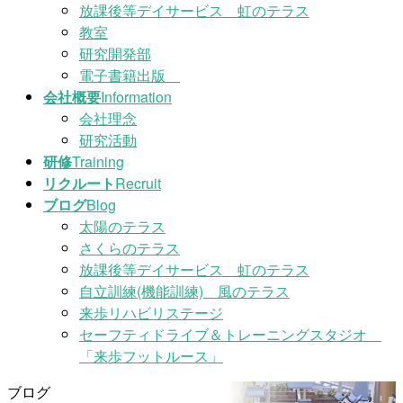
放課後等デイサービス 虹のテラス
教室
研究開発部
電子書籍出版
会社概要
Information
会社理念
研究活動
研修
Training
リクルート
Recruit
ブログ
Blog
太陽のテラス
さくらのテラス
放課後等デイサービス 虹のテラス
自立訓練(機能訓練) 風のテラス
来歩リハビリステージ
セーフティドライブ＆トレーニングスタジオ
「来歩フットルース」
ブログ