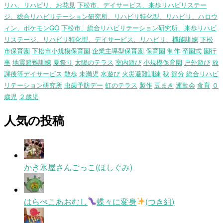
リハ、リハビリ、お花見
下松市、デイサービス、来歩リハビリステー
ジ、総合リハビリテーション研究所、リハビリ特化型、リハビリ、ハロウ
ィン、ポケモンGO
下松市、総合リハビリテーション研究所、来歩リハビ
リステージ、リハビリ特化型、デイサービス、リハビリ、機能訓練
下松
市保育園
下松市小規模保育園
企業主導型保育園
保育園
制作
卒園式
園行
事
地震避難訓練
夏祭り
太陽のテラス
室内遊び
小規模保育園
戸外遊び
放
課後等デイサービス
散歩
未満児
水遊び
火災避難訓練
秋
節分
総合リハビ
リテーション研究所
虫歯予防デー
虹のテラス
製作
豆まき
運動会
食育
０
歳児
２歳児
人気の投稿
かき氷屋さんごっこ(ほしぐみ)
はらぺこあおむし
蝶々に変身
(つき組)