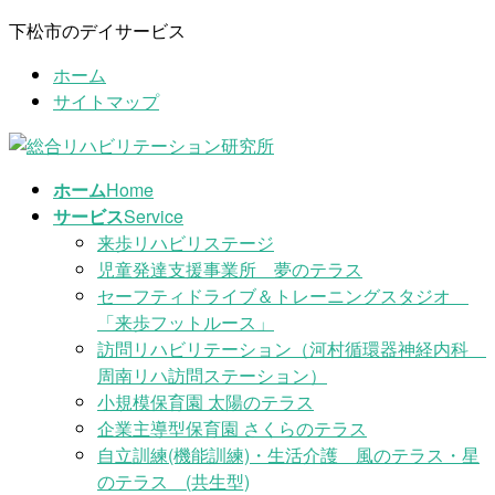
コ
ナ
下松市のデイサービス
ン
ビ
ホーム
テ
ゲ
サイトマップ
ン
ー
ツ
シ
に
ョ
移
ン
ホーム
Home
動
に
サービス
Service
移
来歩リハビリステージ
動
児童発達支援事業所 夢のテラス
セーフティドライブ＆トレーニングスタジオ
「来歩フットルース」
訪問リハビリテーション（河村循環器神経内科
周南リハ訪問ステーション）
小規模保育園 太陽のテラス
企業主導型保育園 さくらのテラス
自立訓練(機能訓練)・生活介護 風のテラス・星
のテラス (共生型)