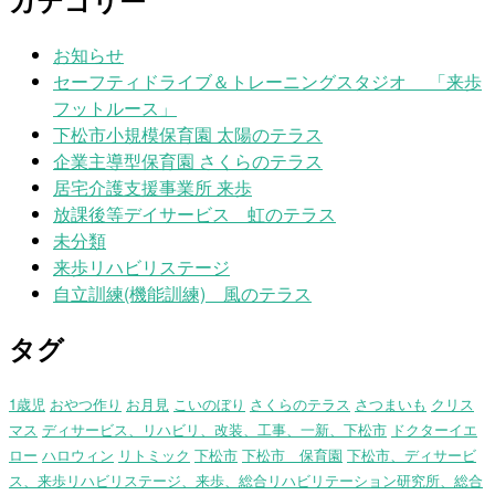
カテゴリー
お知らせ
セーフティドライブ＆トレーニングスタジオ 「来歩
フットルース」
下松市小規模保育園 太陽のテラス
企業主導型保育園 さくらのテラス
居宅介護支援事業所 来歩
放課後等デイサービス 虹のテラス
未分類
来歩リハビリステージ
自立訓練(機能訓練) 風のテラス
タグ
1歳児
おやつ作り
お月見
こいのぼり
さくらのテラス
さつまいも
クリス
マス
ディサービス、リハビリ、改装、工事、一新、下松市
ドクターイエ
ロー
ハロウィン
リトミック
下松市
下松市 保育園
下松市、ディサービ
ス、来歩リハビリステージ、来歩、総合リハビリテーション研究所、総合