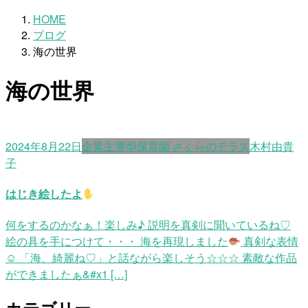
HOME
ブログ
海の世界
海の世界
2024年8月22日
企業主導型保育園 さくらのテラス
木村由貴
子
はじき絵したよ
何をするのかなぁ！楽しみ♪ 説明を真剣に聞いているね♡
絵の具を手につけて・・・ 海を再現しました
真剣な表情
☺ 「海、綺麗ね♡」と話ながら楽しそう☆☆☆ 素敵な作品
ができましたぁ&#x1 […]