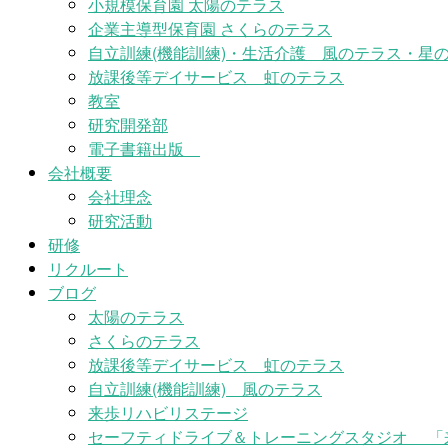
小規模保育園 太陽のテラス
企業主導型保育園 さくらのテラス
自立訓練(機能訓練)・生活介護 風のテラス・星の
放課後等デイサービス 虹のテラス
教室
研究開発部
電子書籍出版
会社概要
会社理念
研究活動
研修
リクルート
ブログ
太陽のテラス
さくらのテラス
放課後等デイサービス 虹のテラス
自立訓練(機能訓練) 風のテラス
来歩リハビリステージ
セーフティドライブ＆トレーニングスタジオ 「