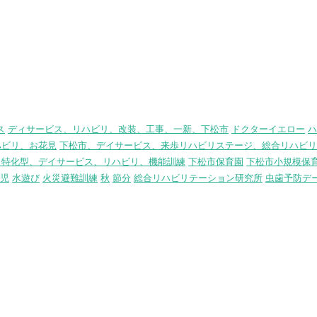
ス
ディサービス、リハビリ、改装、工事、一新、下松市
ドクターイエロー
ハ
ハビリ、お花見
下松市、デイサービス、来歩リハビリステージ、総合リハビリ
リ特化型、デイサービス、リハビリ、機能訓練
下松市保育園
下松市小規模保
児
水遊び
火災避難訓練
秋
節分
総合リハビリテーション研究所
虫歯予防デ