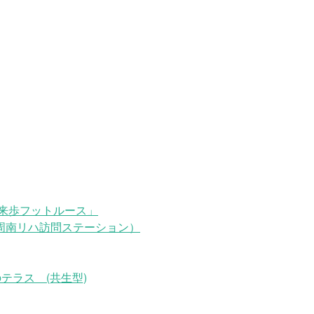
来歩フットルース」
周南リハ訪問ステーション）
テラス (共生型)