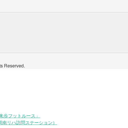
Reserved.
来歩フットルース」
周南リハ訪問ステーション）