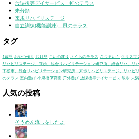
放課後等デイサービス 虹のテラス
未分類
来歩リハビリステージ
自立訓練(機能訓練) 風のテラス
タグ
1歳児
おやつ作り
お月見
こいのぼり
さくらのテラス
さつまいも
クリスマ
リハビリステージ、来歩、総合リハビリテーション研究所、総合リハ、リ
下松市、総合リハビリテーション研究所、来歩リハビリステージ、リハビ
のテラス
室内遊び
小規模保育園
戸外遊び
放課後等デイサービス
散歩
未満
人気の投稿
そうめん流しをしたよ