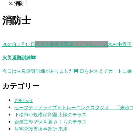
消防士
消防士
2024年7月17日
企業主導型保育園 さくらのテラス
木村由貴子
火災避難訓練🚒
今日は火災避難訓練がありました🚒 口をおさえてカートに乗り
カテゴリー
お知らせ
セーフティドライブ＆トレーニングスタジオ 「来歩
下松市小規模保育園 太陽のテラス
企業主導型保育園 さくらのテラス
居宅介護支援事業所 来歩