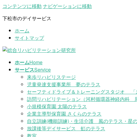
コンテンツに移動
ナビゲーションに移動
下松市のデイサービス
ホーム
サイトマップ
ホーム
Home
サービス
Service
来歩リハビリステージ
児童発達支援事業所 夢のテラス
セーフティドライブ＆トレーニングスタジオ 「
訪問リハビリテーション（河村循環器神経内科 
小規模保育園 太陽のテラス
企業主導型保育園 さくらのテラス
自立訓練(機能訓練)・生活介護 風のテラス・星の
放課後等デイサービス 虹のテラス
教室