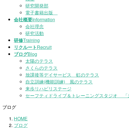
研究開発部
電子書籍出版
会社概要
Information
会社理念
研究活動
研修
Training
リクルート
Recruit
ブログ
Blog
太陽のテラス
さくらのテラス
放課後等デイサービス 虹のテラス
自立訓練(機能訓練) 風のテラス
来歩リハビリステージ
セーフティドライブ＆トレーニングスタジオ 「
ブログ
HOME
ブログ