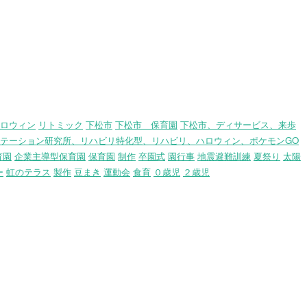
ロウィン
リトミック
下松市
下松市 保育園
下松市、ディサービス、来歩
テーション研究所、リハビリ特化型、リハビリ、ハロウィン、ポケモンGO
育園
企業主導型保育園
保育園
制作
卒園式
園行事
地震避難訓練
夏祭り
太陽
ー
虹のテラス
製作
豆まき
運動会
食育
０歳児
２歳児