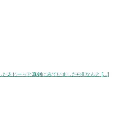
 じーっと真剣にみていました👀‼ なんと […]