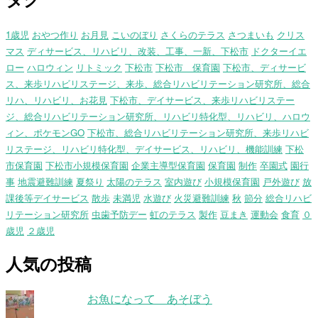
1歳児
おやつ作り
お月見
こいのぼり
さくらのテラス
さつまいも
クリス
マス
ディサービス、リハビリ、改装、工事、一新、下松市
ドクターイエ
ロー
ハロウィン
リトミック
下松市
下松市 保育園
下松市、ディサービ
ス、来歩リハビリステージ、来歩、総合リハビリテーション研究所、総合
リハ、リハビリ、お花見
下松市、デイサービス、来歩リハビリステー
ジ、総合リハビリテーション研究所、リハビリ特化型、リハビリ、ハロウ
ィン、ポケモンGO
下松市、総合リハビリテーション研究所、来歩リハビ
リステージ、リハビリ特化型、デイサービス、リハビリ、機能訓練
下松
市保育園
下松市小規模保育園
企業主導型保育園
保育園
制作
卒園式
園行
事
地震避難訓練
夏祭り
太陽のテラス
室内遊び
小規模保育園
戸外遊び
放
課後等デイサービス
散歩
未満児
水遊び
火災避難訓練
秋
節分
総合リハビ
リテーション研究所
虫歯予防デー
虹のテラス
製作
豆まき
運動会
食育
０
歳児
２歳児
人気の投稿
お魚になって あそぼう