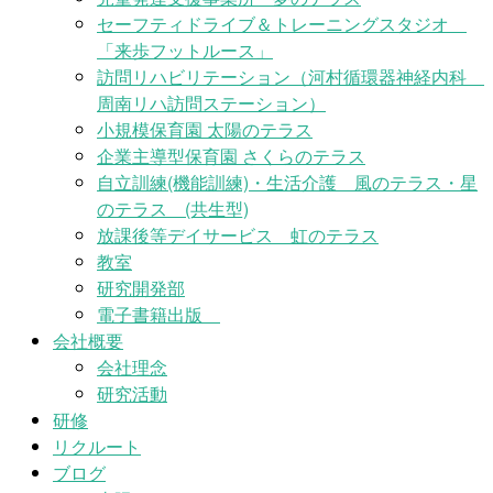
セーフティドライブ＆トレーニングスタジオ
「来歩フットルース」
訪問リハビリテーション（河村循環器神経内科
周南リハ訪問ステーション）
小規模保育園 太陽のテラス
企業主導型保育園 さくらのテラス
自立訓練(機能訓練)・生活介護 風のテラス・星
のテラス (共生型)
放課後等デイサービス 虹のテラス
教室
研究開発部
電子書籍出版
会社概要
会社理念
研究活動
研修
リクルート
ブログ