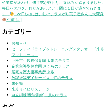
卒業式が終わり、修了式が終わり、春休みが始まりました。
毎日バタバタ、何だかあっという間に１日が過ぎて行きま
す…
22日(火)には、虹のテラスが駄菓子屋さんに大変身
午前 […]
カテゴリー
お知らせ
セーフティドライブ＆トレーニングスタジオ 「来歩
フットルース」
下松市小規模保育園 太陽のテラス
企業主導型保育園 さくらのテラス
居宅介護支援事業所 来歩
放課後等デイサービス 虹のテラス
未分類
来歩リハビリステージ
自立訓練(機能訓練) 風のテラス
タグ