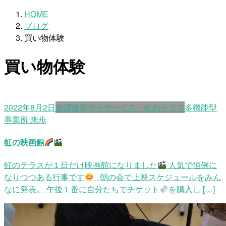
HOME
ブログ
買い物体験
買い物体験
2022年8月2日
放課後等デイサービス 虹のテラス
多機能型
事業所 来歩
虹の映画館
虹のテラスが１日だけ映画館になりました
人気で恒例に
なりつつある行事です
朝の会で上映スケジュールをみん
なに発表。 午後１番に自分たちでチケット
を購入し […]