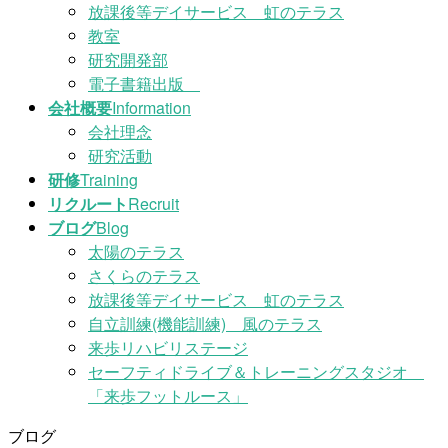
放課後等デイサービス 虹のテラス
教室
研究開発部
電子書籍出版
会社概要
Information
会社理念
研究活動
研修
Training
リクルート
Recruit
ブログ
Blog
太陽のテラス
さくらのテラス
放課後等デイサービス 虹のテラス
自立訓練(機能訓練) 風のテラス
来歩リハビリステージ
セーフティドライブ＆トレーニングスタジオ
「来歩フットルース」
ブログ