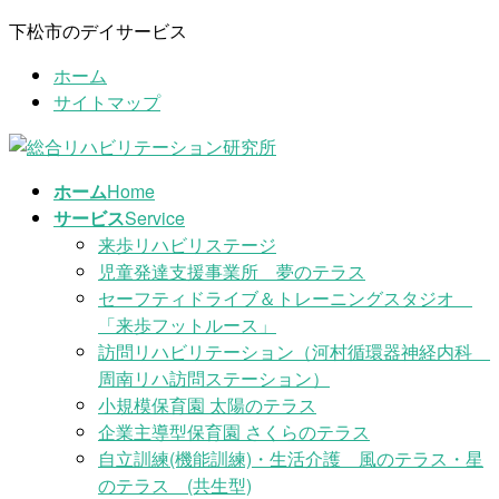
コ
ナ
下松市のデイサービス
ン
ビ
ホーム
テ
ゲ
サイトマップ
ン
ー
ツ
シ
に
ョ
移
ン
ホーム
Home
動
に
サービス
Service
移
来歩リハビリステージ
動
児童発達支援事業所 夢のテラス
セーフティドライブ＆トレーニングスタジオ
「来歩フットルース」
訪問リハビリテーション（河村循環器神経内科
周南リハ訪問ステーション）
小規模保育園 太陽のテラス
企業主導型保育園 さくらのテラス
自立訓練(機能訓練)・生活介護 風のテラス・星
のテラス (共生型)