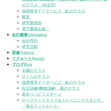
のテラス (共生型)
放課後等デイサービス 虹のテラス
教室
研究開発部
電子書籍出版
会社概要
Information
会社理念
研究活動
研修
Training
リクルート
Recruit
ブログ
Blog
太陽のテラス
さくらのテラス
放課後等デイサービス 虹のテラス
自立訓練(機能訓練) 風のテラス
来歩リハビリステージ
セーフティドライブ＆トレーニングスタジオ
「来歩フットルース」