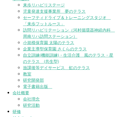
来歩リハビリステージ
児童発達支援事業所 夢のテラス
セーフティドライブ＆トレーニングスタジオ
「来歩フットルース」
訪問リハビリテーション（河村循環器神経内科
周南リハ訪問ステーション）
小規模保育園 太陽のテラス
企業主導型保育園 さくらのテラス
自立訓練(機能訓練)・生活介護 風のテラス・星
のテラス (共生型)
放課後等デイサービス 虹のテラス
教室
研究開発部
電子書籍出版
会社概要
会社理念
研究活動
研修