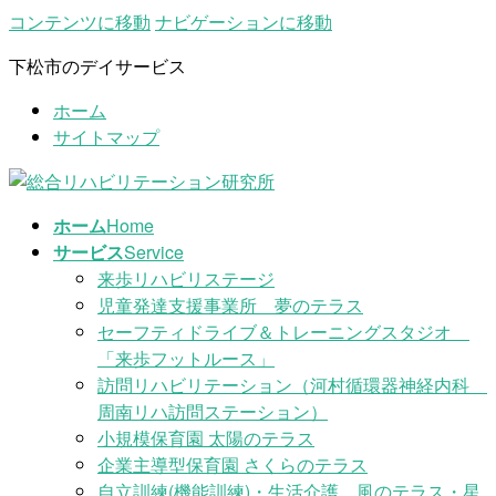
コンテンツに移動
ナビゲーションに移動
下松市のデイサービス
ホーム
サイトマップ
ホーム
Home
サービス
Service
来歩リハビリステージ
児童発達支援事業所 夢のテラス
セーフティドライブ＆トレーニングスタジオ
「来歩フットルース」
訪問リハビリテーション（河村循環器神経内科
周南リハ訪問ステーション）
小規模保育園 太陽のテラス
企業主導型保育園 さくらのテラス
自立訓練(機能訓練)・生活介護 風のテラス・星