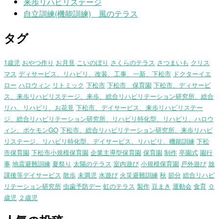
来歩リハビリステージ
自立訓練(機能訓練) 風のテラス
タグ
1歳児
おやつ作り
お月見
こいのぼり
さくらのテラス
さつまいも
クリス
マス
ディサービス、リハビリ、改装、工事、一新、下松市
ドクターイエ
ロー
ハロウィン
リトミック
下松市
下松市 保育園
下松市、ディサービ
ス、来歩リハビリステージ、来歩、総合リハビリテーション研究所、総合
リハ、リハビリ、お花見
下松市、デイサービス、来歩リハビリステー
ジ、総合リハビリテーション研究所、リハビリ特化型、リハビリ、ハロウ
ィン、ポケモンGO
下松市、総合リハビリテーション研究所、来歩リハビ
リステージ、リハビリ特化型、デイサービス、リハビリ、機能訓練
下松
市保育園
下松市小規模保育園
企業主導型保育園
保育園
制作
卒園式
園行
事
地震避難訓練
夏祭り
太陽のテラス
室内遊び
小規模保育園
戸外遊び
放
課後等デイサービス
散歩
未満児
水遊び
火災避難訓練
秋
節分
総合リハビ
リテーション研究所
虫歯予防デー
虹のテラス
製作
豆まき
運動会
食育
０
歳児
２歳児