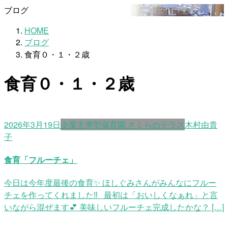
ブログ
HOME
ブログ
食育０・１・２歳
食育０・１・２歳
2026年3月19日
企業主導型保育園 さくらのテラス
木村由貴
子
食育「フルーチェ」
今日は今年度最後の食育✨ ほしぐみさんがみんなにフルー
チェを作ってくれました‼ 最初は「おいしくなぁれ」と言
いながら混ぜます💕 美味しいフルーチェ完成したかな？ […]