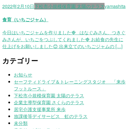
2022年2月10日
下松市小規模保育園 太陽のテラス
yamashita
食育（いちごジャム）
今日はいちごジャムを作りました🍓 はなぐみさん、つきぐ
みさんが、いちごをつぶしてくれました🍓 お給食の先生に
仕上げをお願いしました😊 出来立てのいちごジャムの […]
カテゴリー
お知らせ
セーフティドライブ＆トレーニングスタジオ 「来歩
フットルース」
下松市小規模保育園 太陽のテラス
企業主導型保育園 さくらのテラス
居宅介護支援事業所 来歩
放課後等デイサービス 虹のテラス
未分類