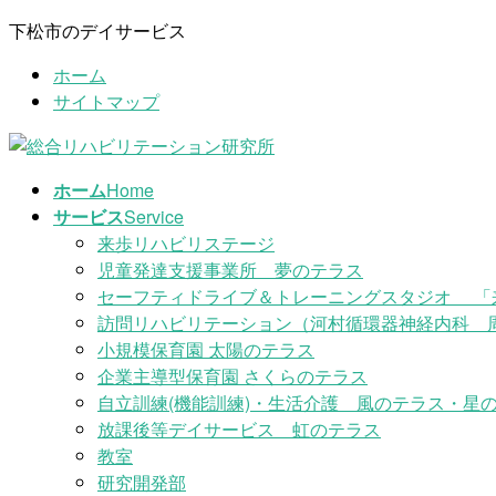
コ
ナ
下松市のデイサービス
ン
ビ
ホーム
テ
ゲ
サイトマップ
ン
ー
ツ
シ
に
ョ
移
ン
ホーム
Home
動
に
サービス
Service
移
来歩リハビリステージ
動
児童発達支援事業所 夢のテラス
セーフティドライブ＆トレーニングスタジオ 「
訪問リハビリテーション（河村循環器神経内科 
小規模保育園 太陽のテラス
企業主導型保育園 さくらのテラス
自立訓練(機能訓練)・生活介護 風のテラス・星の
放課後等デイサービス 虹のテラス
教室
研究開発部