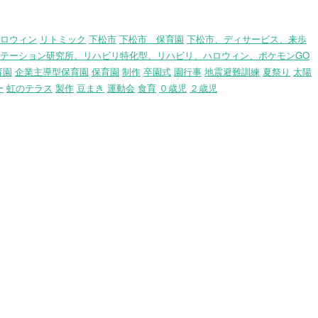
ロウィン
リトミック
下松市
下松市 保育園
下松市、ディサービス、来歩
テーション研究所、リハビリ特化型、リハビリ、ハロウィン、ポケモンGO
育園
企業主導型保育園
保育園
制作
卒園式
園行事
地震避難訓練
夏祭り
太陽
ー
虹のテラス
製作
豆まき
運動会
食育
０歳児
２歳児