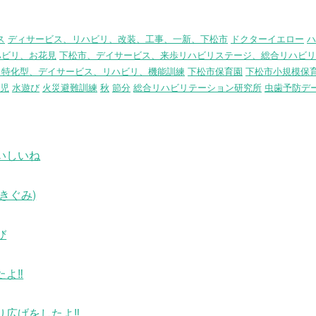
ス
ディサービス、リハビリ、改装、工事、一新、下松市
ドクターイエロー
ハ
ハビリ、お花見
下松市、デイサービス、来歩リハビリステージ、総合リハビリ
リ特化型、デイサービス、リハビリ、機能訓練
下松市保育園
下松市小規模保
児
水遊び
火災避難訓練
秋
節分
総合リハビリテーション研究所
虫歯予防デ
いしいね
きぐみ)
び
たよ‼
り広げをしたよ‼