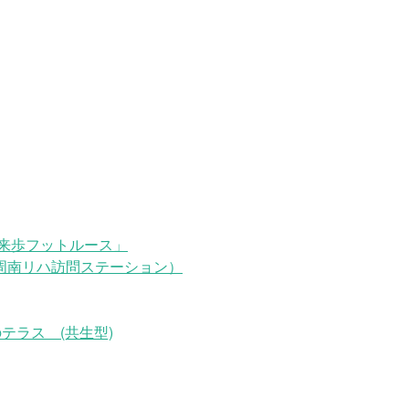
来歩フットルース」
周南リハ訪問ステーション）
テラス (共生型)