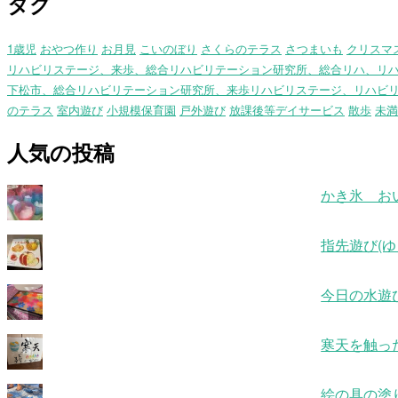
タグ
1歳児
おやつ作り
お月見
こいのぼり
さくらのテラス
さつまいも
クリスマ
リハビリステージ、来歩、総合リハビリテーション研究所、総合リハ、リ
下松市、総合リハビリテーション研究所、来歩リハビリステージ、リハビ
のテラス
室内遊び
小規模保育園
戸外遊び
放課後等デイサービス
散歩
未満
人気の投稿
かき氷 お
指先遊び(ゆ
今日の水遊
寒天を触っ
絵の具の塗