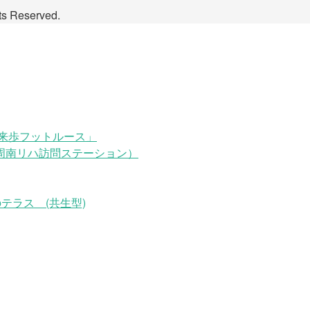
Reserved.
来歩フットルース」
周南リハ訪問ステーション）
テラス (共生型)