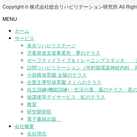
Copyright © 株式会社総合リハビリテーション研究所 All Rights 
MENU
ホーム
サービス
来歩リハビリステージ
児童発達支援事業所 夢のテラス
セーフティドライブ＆トレーニングスタジオ 「
訪問リハビリテーション（河村循環器神経内科 
小規模保育園 太陽のテラス
企業主導型保育園 さくらのテラス
自立訓練(機能訓練)・生活介護 風のテラス・星の
放課後等デイサービス 虹のテラス
教室
研究開発部
電子書籍出版
会社概要
会社理念