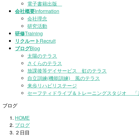
電子書籍出版
会社概要
Information
会社理念
研究活動
研修
Training
リクルート
Recruit
ブログ
Blog
太陽のテラス
さくらのテラス
放課後等デイサービス 虹のテラス
自立訓練(機能訓練) 風のテラス
来歩リハビリステージ
セーフティドライブ＆トレーニングスタジオ 「
ブログ
HOME
ブログ
２日目