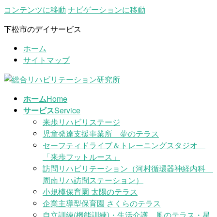
コンテンツに移動
ナビゲーションに移動
下松市のデイサービス
ホーム
サイトマップ
ホーム
Home
サービス
Service
来歩リハビリステージ
児童発達支援事業所 夢のテラス
セーフティドライブ＆トレーニングスタジオ
「来歩フットルース」
訪問リハビリテーション（河村循環器神経内科
周南リハ訪問ステーション）
小規模保育園 太陽のテラス
企業主導型保育園 さくらのテラス
自立訓練(機能訓練)・生活介護 風のテラス・星