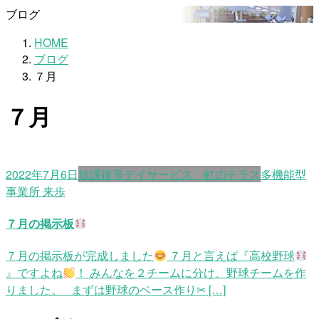
ブログ
HOME
ブログ
７月
７月
2022年7月6日
放課後等デイサービス 虹のテラス
多機能型
事業所 来歩
７月の掲示板
７月の掲示板が完成しました
７月と言えば『高校野球
』ですよね
！ みんなを２チームに分け、野球チームを作
りました。 まずは野球のベース作り✂ […]