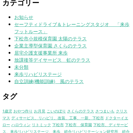
カテゴリー
お知らせ
セーフティドライブ＆トレーニングスタジオ 「来歩
フットルース」
下松市小規模保育園 太陽のテラス
企業主導型保育園 さくらのテラス
居宅介護支援事業所 来歩
放課後等デイサービス 虹のテラス
未分類
来歩リハビリステージ
自立訓練(機能訓練) 風のテラス
タグ
1歳児
おやつ作り
お月見
こいのぼり
さくらのテラス
さつまいも
クリス
マス
ディサービス、リハビリ、改装、工事、一新、下松市
ドクターイエ
ロー
ハロウィン
リトミック
下松市
下松市 保育園
下松市、ディサービ
ス、来歩リハビリステージ、来歩、総合リハビリテーション研究所、総合