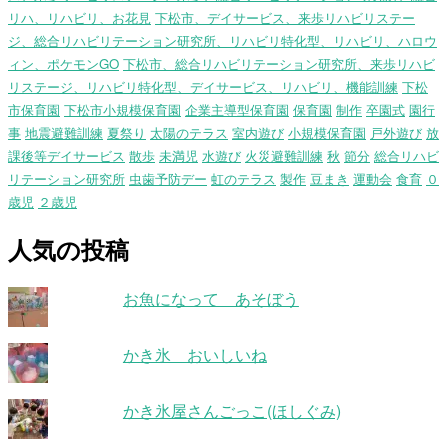
リハ、リハビリ、お花見
下松市、デイサービス、来歩リハビリステー
ジ、総合リハビリテーション研究所、リハビリ特化型、リハビリ、ハロウ
ィン、ポケモンGO
下松市、総合リハビリテーション研究所、来歩リハビ
リステージ、リハビリ特化型、デイサービス、リハビリ、機能訓練
下松
市保育園
下松市小規模保育園
企業主導型保育園
保育園
制作
卒園式
園行
事
地震避難訓練
夏祭り
太陽のテラス
室内遊び
小規模保育園
戸外遊び
放
課後等デイサービス
散歩
未満児
水遊び
火災避難訓練
秋
節分
総合リハビ
リテーション研究所
虫歯予防デー
虹のテラス
製作
豆まき
運動会
食育
０
歳児
２歳児
人気の投稿
お魚になって あそぼう
かき氷 おいしいね
かき氷屋さんごっこ(ほしぐみ)