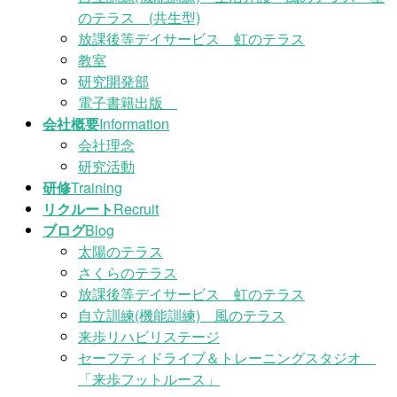
のテラス (共生型)
放課後等デイサービス 虹のテラス
教室
研究開発部
電子書籍出版
会社概要
Information
会社理念
研究活動
研修
Training
リクルート
Recruit
ブログ
Blog
太陽のテラス
さくらのテラス
放課後等デイサービス 虹のテラス
自立訓練(機能訓練) 風のテラス
来歩リハビリステージ
セーフティドライブ＆トレーニングスタジオ
「来歩フットルース」