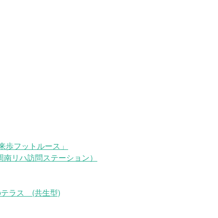
来歩フットルース」
周南リハ訪問ステーション）
テラス (共生型)