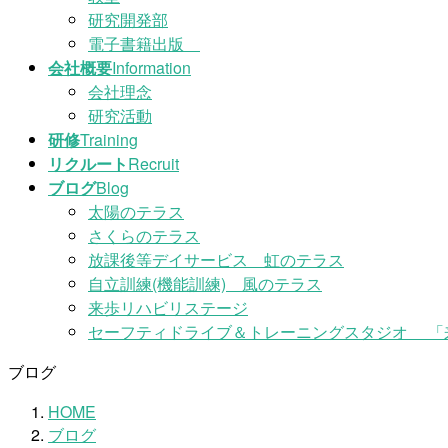
研究開発部
電子書籍出版
会社概要
Information
会社理念
研究活動
研修
Training
リクルート
Recruit
ブログ
Blog
太陽のテラス
さくらのテラス
放課後等デイサービス 虹のテラス
自立訓練(機能訓練) 風のテラス
来歩リハビリステージ
セーフティドライブ＆トレーニングスタジオ 「
ブログ
HOME
ブログ