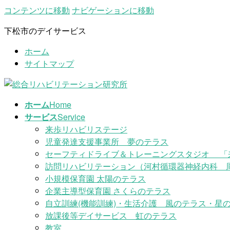
コンテンツに移動
ナビゲーションに移動
下松市のデイサービス
ホーム
サイトマップ
ホーム
Home
サービス
Service
来歩リハビリステージ
児童発達支援事業所 夢のテラス
セーフティドライブ＆トレーニングスタジオ 「
訪問リハビリテーション（河村循環器神経内科 
小規模保育園 太陽のテラス
企業主導型保育園 さくらのテラス
自立訓練(機能訓練)・生活介護 風のテラス・星の
放課後等デイサービス 虹のテラス
教室