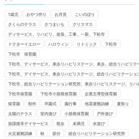
1歳児
おやつ作り
お月見
こいのぼり
さくらのテラス
さつまいも
クリスマス
ディサービス、リハビリ、改装、工事、一新、下松市
ドクターイエロー
ハロウィン
リトミック
下松市
下松市 保育園
下松市、ディサービス、来歩リハビリステージ、来歩、総合リハビリテ
下松市、デイサービス、来歩リハビリステージ、総合リハビリテーショ
下松市、総合リハビリテーション研究所、来歩リハビリステージ、リハ
下松市保育園
下松市小規模保育園
企業主導型保育園
保育園
制作
卒園式
園行事
地震避難訓練
夏祭り
太陽のテラス
室内遊び
小規模保育園
戸外遊び
放課後等デイサービス
散歩
未満児
水遊び
火災避難訓練
秋
節分
総合リハビリテーション研究所