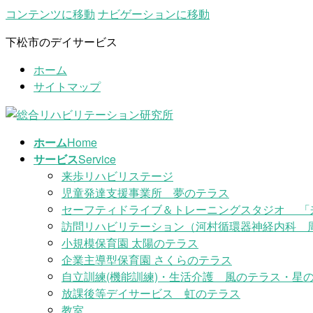
コンテンツに移動
ナビゲーションに移動
下松市のデイサービス
ホーム
サイトマップ
ホーム
Home
サービス
Service
来歩リハビリステージ
児童発達支援事業所 夢のテラス
セーフティドライブ＆トレーニングスタジオ 「
訪問リハビリテーション（河村循環器神経内科 
小規模保育園 太陽のテラス
企業主導型保育園 さくらのテラス
自立訓練(機能訓練)・生活介護 風のテラス・星の
放課後等デイサービス 虹のテラス
教室