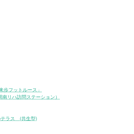
来歩フットルース」
周南リハ訪問ステーション）
テラス (共生型)