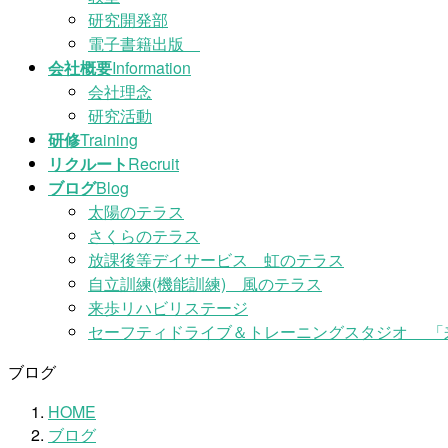
研究開発部
電子書籍出版
会社概要
Information
会社理念
研究活動
研修
Training
リクルート
Recruit
ブログ
Blog
太陽のテラス
さくらのテラス
放課後等デイサービス 虹のテラス
自立訓練(機能訓練) 風のテラス
来歩リハビリステージ
セーフティドライブ＆トレーニングスタジオ 「
ブログ
HOME
ブログ