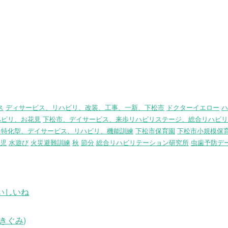
ス
ディサービス、リハビリ、改装、工事、一新、下松市
ドクターイエロー
ハ
ハビリ、お花見
下松市、デイサービス、来歩リハビリステージ、総合リハビリ
リ特化型、デイサービス、リハビリ、機能訓練
下松市保育園
下松市小規模保
児
水遊び
火災避難訓練
秋
節分
総合リハビリテーション研究所
虫歯予防デ
いしいね
きぐみ)