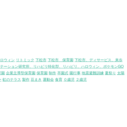
ロウィン
リトミック
下松市
下松市 保育園
下松市、ディサービス、来歩
テーション研究所、リハビリ特化型、リハビリ、ハロウィン、ポケモンGO
育園
企業主導型保育園
保育園
制作
卒園式
園行事
地震避難訓練
夏祭り
太陽
ー
虹のテラス
製作
豆まき
運動会
食育
０歳児
２歳児