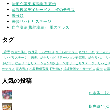
居宅介護支援事業所 来歩
放課後等デイサービス 虹のテラス
未分類
来歩リハビリステージ
自立訓練(機能訓練) 風のテラス
タグ
1歳児
おやつ作り
お月見
こいのぼり
さくらのテラス
さつまいも
クリスマ
リハビリステージ、来歩、総合リハビリテーション研究所、総合リハ、リ
下松市、総合リハビリテーション研究所、来歩リハビリステージ、リハビ
のテラス
室内遊び
小規模保育園
戸外遊び
放課後等デイサービス
散歩
未満
人気の投稿
かき氷 お
指先遊び(ゆ