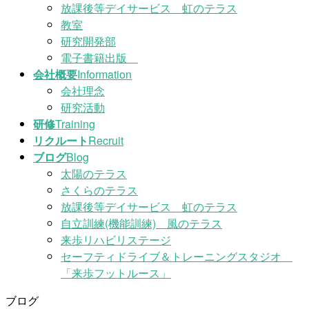
放課後等デイサービス 虹のテラス
教室
研究開発部
電子書籍出版
会社概要
Information
会社理念
研究活動
研修
Training
リクルート
Recruit
ブログ
Blog
太陽のテラス
さくらのテラス
放課後等デイサービス 虹のテラス
自立訓練(機能訓練) 風のテラス
来歩リハビリステージ
セーフティドライブ＆トレーニングスタジオ
「来歩フットルース」
ブログ