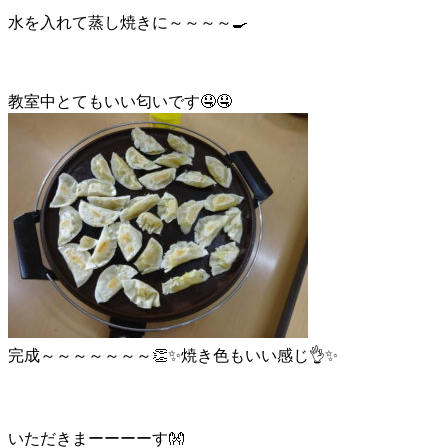
水を入れて蒸し焼きに～～～～🍳
教室中とてもいい匂いです🤤🤤
完成～～～～～～～👏✨焼き色もいい感じ👌✨
いただきまーーーーす👐