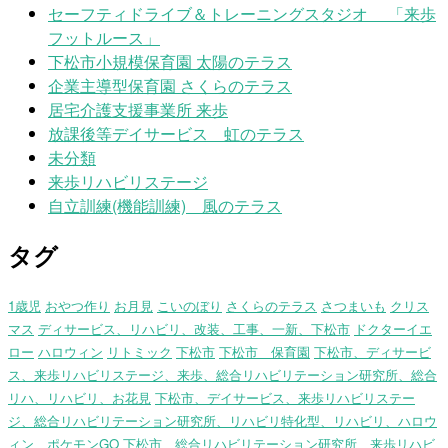
セーフティドライブ＆トレーニングスタジオ 「来歩
フットルース」
下松市小規模保育園 太陽のテラス
企業主導型保育園 さくらのテラス
居宅介護支援事業所 来歩
放課後等デイサービス 虹のテラス
未分類
来歩リハビリステージ
自立訓練(機能訓練) 風のテラス
タグ
1歳児
おやつ作り
お月見
こいのぼり
さくらのテラス
さつまいも
クリス
マス
ディサービス、リハビリ、改装、工事、一新、下松市
ドクターイエ
ロー
ハロウィン
リトミック
下松市
下松市 保育園
下松市、ディサービ
ス、来歩リハビリステージ、来歩、総合リハビリテーション研究所、総合
リハ、リハビリ、お花見
下松市、デイサービス、来歩リハビリステー
ジ、総合リハビリテーション研究所、リハビリ特化型、リハビリ、ハロウ
ィン、ポケモンGO
下松市、総合リハビリテーション研究所、来歩リハビ