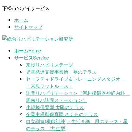
コ
ナ
下松市のデイサービス
ン
ビ
ホーム
テ
ゲ
サイトマップ
ン
ー
ツ
シ
に
ョ
移
ン
ホーム
Home
動
に
サービス
Service
移
来歩リハビリステージ
動
児童発達支援事業所 夢のテラス
セーフティドライブ＆トレーニングスタジオ
「来歩フットルース」
訪問リハビリテーション（河村循環器神経内科
周南リハ訪問ステーション）
小規模保育園 太陽のテラス
企業主導型保育園 さくらのテラス
自立訓練(機能訓練)・生活介護 風のテラス・星
のテラス (共生型)