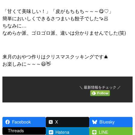
「甘くて美味しい！」「皮がもちもち～～～😋♡」
簡単においしくできるさつまいも餃子でした🍠🥟
ちなみに…
なめらか派、ゴロゴロ派、違いは分かりませんでした(笑)
来月のおやつ作りはクリスマスクッキングです🎄
お楽しみに～～～😃👋
＼ 最新情報をチェック ／
Facebook
X
Bluesky
Threads
Hatena
LINE