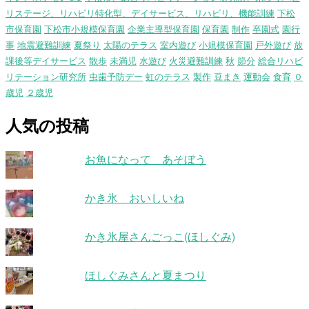
リステージ、リハビリ特化型、デイサービス、リハビリ、機能訓練
下松
市保育園
下松市小規模保育園
企業主導型保育園
保育園
制作
卒園式
園行
事
地震避難訓練
夏祭り
太陽のテラス
室内遊び
小規模保育園
戸外遊び
放
課後等デイサービス
散歩
未満児
水遊び
火災避難訓練
秋
節分
総合リハビ
リテーション研究所
虫歯予防デー
虹のテラス
製作
豆まき
運動会
食育
０
歳児
２歳児
人気の投稿
お魚になって あそぼう
かき氷 おいしいね
かき氷屋さんごっこ(ほしぐみ)
ほしぐみさんと夏まつり