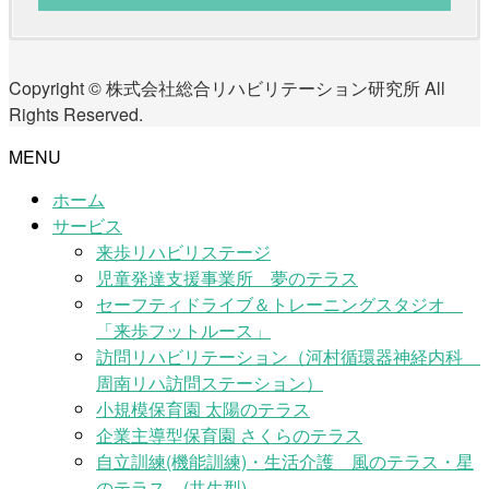
Copyright © 株式会社総合リハビリテーション研究所 All
Rights Reserved.
MENU
ホーム
サービス
来歩リハビリステージ
児童発達支援事業所 夢のテラス
セーフティドライブ＆トレーニングスタジオ
「来歩フットルース」
訪問リハビリテーション（河村循環器神経内科
周南リハ訪問ステーション）
小規模保育園 太陽のテラス
企業主導型保育園 さくらのテラス
自立訓練(機能訓練)・生活介護 風のテラス・星
のテラス (共生型)