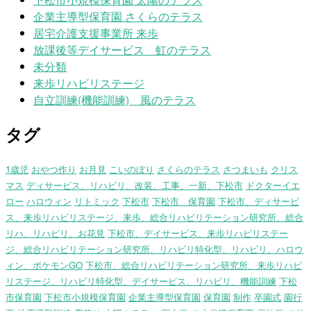
企業主導型保育園 さくらのテラス
居宅介護支援事業所 来歩
放課後等デイサービス 虹のテラス
未分類
来歩リハビリステージ
自立訓練(機能訓練) 風のテラス
タグ
1歳児
おやつ作り
お月見
こいのぼり
さくらのテラス
さつまいも
クリス
マス
ディサービス、リハビリ、改装、工事、一新、下松市
ドクターイエ
ロー
ハロウィン
リトミック
下松市
下松市 保育園
下松市、ディサービ
ス、来歩リハビリステージ、来歩、総合リハビリテーション研究所、総合
リハ、リハビリ、お花見
下松市、デイサービス、来歩リハビリステー
ジ、総合リハビリテーション研究所、リハビリ特化型、リハビリ、ハロウ
ィン、ポケモンGO
下松市、総合リハビリテーション研究所、来歩リハビ
リステージ、リハビリ特化型、デイサービス、リハビリ、機能訓練
下松
市保育園
下松市小規模保育園
企業主導型保育園
保育園
制作
卒園式
園行