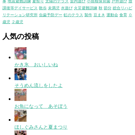
事
地震避難訓練
夏祭り
太陽のテラス
室内遊び
小規模保育園
戸外遊び
放
課後等デイサービス
散歩
未満児
水遊び
火災避難訓練
秋
節分
総合リハビ
リテーション研究所
虫歯予防デー
虹のテラス
製作
豆まき
運動会
食育
０
歳児
２歳児
人気の投稿
かき氷 おいしいね
そうめん流しをしたよ
お魚になって あそぼう
ほしぐみさんと夏まつり