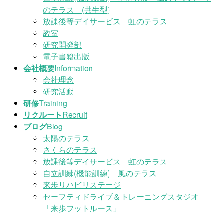
のテラス (共生型)
放課後等デイサービス 虹のテラス
教室
研究開発部
電子書籍出版
会社概要
Information
会社理念
研究活動
研修
Training
リクルート
Recruit
ブログ
Blog
太陽のテラス
さくらのテラス
放課後等デイサービス 虹のテラス
自立訓練(機能訓練) 風のテラス
来歩リハビリステージ
セーフティドライブ＆トレーニングスタジオ
「来歩フットルース」