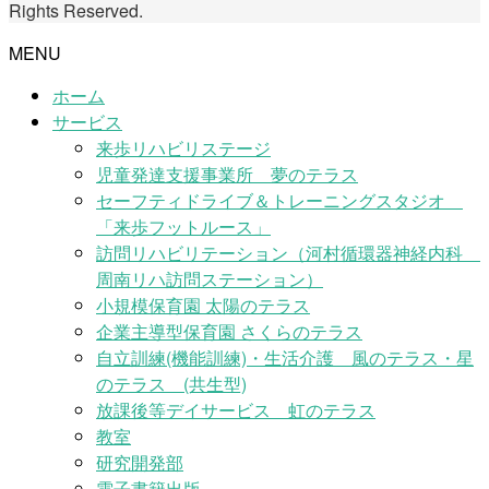
Rights Reserved.
MENU
ホーム
サービス
来歩リハビリステージ
児童発達支援事業所 夢のテラス
セーフティドライブ＆トレーニングスタジオ
「来歩フットルース」
訪問リハビリテーション（河村循環器神経内科
周南リハ訪問ステーション）
小規模保育園 太陽のテラス
企業主導型保育園 さくらのテラス
自立訓練(機能訓練)・生活介護 風のテラス・星
のテラス (共生型)
放課後等デイサービス 虹のテラス
教室
研究開発部
電子書籍出版