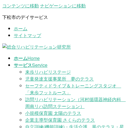
コンテンツに移動
ナビゲーションに移動
下松市のデイサービス
ホーム
サイトマップ
ホーム
Home
サービス
Service
来歩リハビリステージ
児童発達支援事業所 夢のテラス
セーフティドライブ＆トレーニングスタジオ
「来歩フットルース」
訪問リハビリテーション（河村循環器神経内科
周南リハ訪問ステーション）
小規模保育園 太陽のテラス
企業主導型保育園 さくらのテラス
自立訓練(機能訓練)・生活介護 風のテラス・星