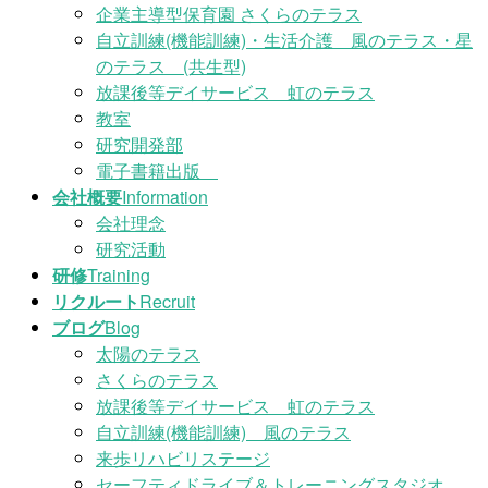
企業主導型保育園 さくらのテラス
自立訓練(機能訓練)・生活介護 風のテラス・星
のテラス (共生型)
放課後等デイサービス 虹のテラス
教室
研究開発部
電子書籍出版
会社概要
Information
会社理念
研究活動
研修
Training
リクルート
Recruit
ブログ
Blog
太陽のテラス
さくらのテラス
放課後等デイサービス 虹のテラス
自立訓練(機能訓練) 風のテラス
来歩リハビリステージ
セーフティドライブ＆トレーニングスタジオ