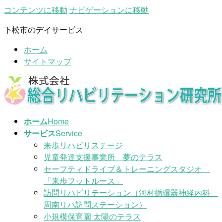
コンテンツに移動
ナビゲーションに移動
下松市のデイサービス
ホーム
サイトマップ
ホーム
Home
サービス
Service
来歩リハビリステージ
児童発達支援事業所 夢のテラス
セーフティドライブ＆トレーニングスタジオ
「来歩フットルース」
訪問リハビリテーション（河村循環器神経内科
周南リハ訪問ステーション）
小規模保育園 太陽のテラス