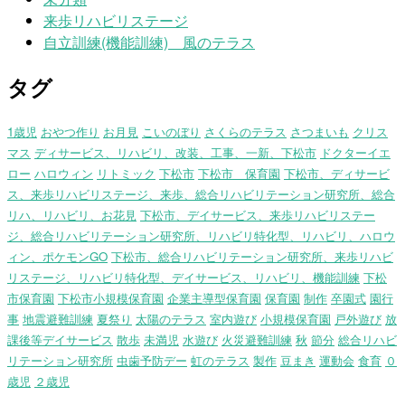
来歩リハビリステージ
自立訓練(機能訓練) 風のテラス
タグ
1歳児
おやつ作り
お月見
こいのぼり
さくらのテラス
さつまいも
クリス
マス
ディサービス、リハビリ、改装、工事、一新、下松市
ドクターイエ
ロー
ハロウィン
リトミック
下松市
下松市 保育園
下松市、ディサービ
ス、来歩リハビリステージ、来歩、総合リハビリテーション研究所、総合
リハ、リハビリ、お花見
下松市、デイサービス、来歩リハビリステー
ジ、総合リハビリテーション研究所、リハビリ特化型、リハビリ、ハロウ
ィン、ポケモンGO
下松市、総合リハビリテーション研究所、来歩リハビ
リステージ、リハビリ特化型、デイサービス、リハビリ、機能訓練
下松
市保育園
下松市小規模保育園
企業主導型保育園
保育園
制作
卒園式
園行
事
地震避難訓練
夏祭り
太陽のテラス
室内遊び
小規模保育園
戸外遊び
放
課後等デイサービス
散歩
未満児
水遊び
火災避難訓練
秋
節分
総合リハビ
リテーション研究所
虫歯予防デー
虹のテラス
製作
豆まき
運動会
食育
０
歳児
２歳児