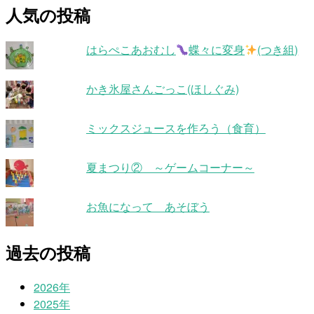
人気の投稿
はらぺこあおむし
蝶々に変身
(つき組)
かき氷屋さんごっこ(ほしぐみ)
ミックスジュースを作ろう（食育）
夏まつり② ～ゲームコーナー～
お魚になって あそぼう
過去の投稿
2026年
2025年