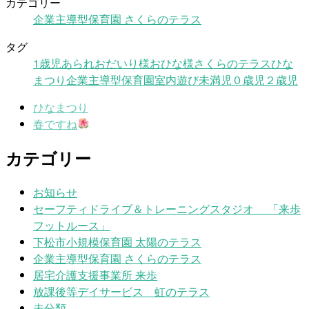
カテゴリー
企業主導型保育園 さくらのテラス
タグ
1歳児
あられ
おだいり様
おひな様
さくらのテラス
ひな
まつり
企業主導型保育園
室内遊び
未満児
０歳児
２歳児
ひなまつり
春ですね
カテゴリー
お知らせ
セーフティドライブ＆トレーニングスタジオ 「来歩
フットルース」
下松市小規模保育園 太陽のテラス
企業主導型保育園 さくらのテラス
居宅介護支援事業所 来歩
放課後等デイサービス 虹のテラス
未分類