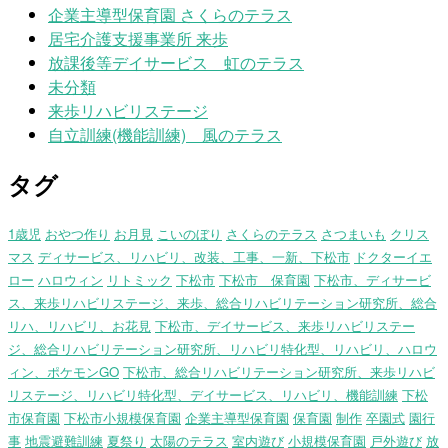
企業主導型保育園 さくらのテラス
居宅介護支援事業所 来歩
放課後等デイサービス 虹のテラス
未分類
来歩リハビリステージ
自立訓練(機能訓練) 風のテラス
タグ
1歳児
おやつ作り
お月見
こいのぼり
さくらのテラス
さつまいも
クリス
マス
ディサービス、リハビリ、改装、工事、一新、下松市
ドクターイエ
ロー
ハロウィン
リトミック
下松市
下松市 保育園
下松市、ディサービ
ス、来歩リハビリステージ、来歩、総合リハビリテーション研究所、総合
リハ、リハビリ、お花見
下松市、デイサービス、来歩リハビリステー
ジ、総合リハビリテーション研究所、リハビリ特化型、リハビリ、ハロウ
ィン、ポケモンGO
下松市、総合リハビリテーション研究所、来歩リハビ
リステージ、リハビリ特化型、デイサービス、リハビリ、機能訓練
下松
市保育園
下松市小規模保育園
企業主導型保育園
保育園
制作
卒園式
園行
事
地震避難訓練
夏祭り
太陽のテラス
室内遊び
小規模保育園
戸外遊び
放