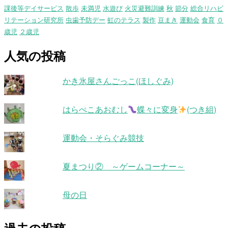
課後等デイサービス
散歩
未満児
水遊び
火災避難訓練
秋
節分
総合リハビ
リテーション研究所
虫歯予防デー
虹のテラス
製作
豆まき
運動会
食育
０
歳児
２歳児
人気の投稿
かき氷屋さんごっこ(ほしぐみ)
はらぺこあおむし
蝶々に変身
(つき組)
運動会・そらぐみ競技
夏まつり② ～ゲームコーナー～
母の日