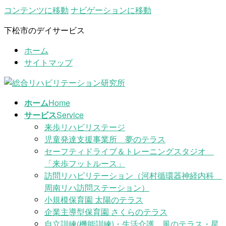
コンテンツに移動
ナビゲーションに移動
下松市のデイサービス
ホーム
サイトマップ
ホーム
Home
サービス
Service
来歩リハビリステージ
児童発達支援事業所 夢のテラス
セーフティドライブ＆トレーニングスタジオ
「来歩フットルース」
訪問リハビリテーション（河村循環器神経内科
周南リハ訪問ステーション）
小規模保育園 太陽のテラス
企業主導型保育園 さくらのテラス
自立訓練(機能訓練)・生活介護 風のテラス・星