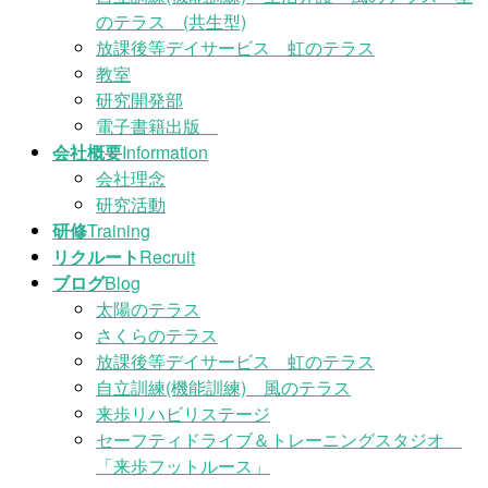
のテラス (共生型)
放課後等デイサービス 虹のテラス
教室
研究開発部
電子書籍出版
会社概要
Information
会社理念
研究活動
研修
Training
リクルート
Recruit
ブログ
Blog
太陽のテラス
さくらのテラス
放課後等デイサービス 虹のテラス
自立訓練(機能訓練) 風のテラス
来歩リハビリステージ
セーフティドライブ＆トレーニングスタジオ
「来歩フットルース」