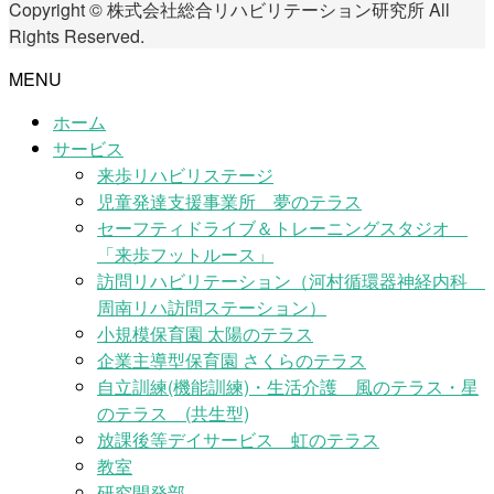
Copyright © 株式会社総合リハビリテーション研究所 All
Rights Reserved.
MENU
ホーム
サービス
来歩リハビリステージ
児童発達支援事業所 夢のテラス
セーフティドライブ＆トレーニングスタジオ
「来歩フットルース」
訪問リハビリテーション（河村循環器神経内科
周南リハ訪問ステーション）
小規模保育園 太陽のテラス
企業主導型保育園 さくらのテラス
自立訓練(機能訓練)・生活介護 風のテラス・星
のテラス (共生型)
放課後等デイサービス 虹のテラス
教室
研究開発部