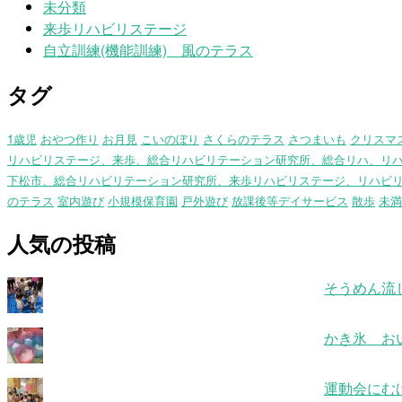
未分類
来歩リハビリステージ
自立訓練(機能訓練) 風のテラス
タグ
1歳児
おやつ作り
お月見
こいのぼり
さくらのテラス
さつまいも
クリスマ
リハビリステージ、来歩、総合リハビリテーション研究所、総合リハ、リ
下松市、総合リハビリテーション研究所、来歩リハビリステージ、リハビ
のテラス
室内遊び
小規模保育園
戸外遊び
放課後等デイサービス
散歩
未満
人気の投稿
そうめん流
かき氷 お
運動会にむ