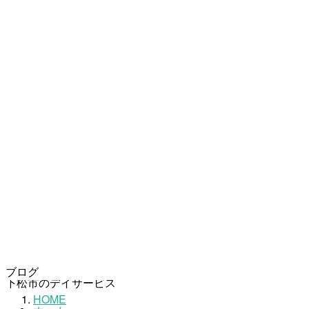
コ
ナ
ブログ
下松市のデイサービス
ン
ビ
HOME
テ
ゲ