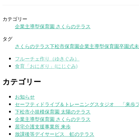
カテゴリー
企業主導型保育園 さくらのテラス
タグ
さくらのテラス
下松市保育園
企業主導型保育園
卒園式
未
フルーチェ作り（ゆきぐみ）
食育「おにぎり」(にじぐみ)
カテゴリー
お知らせ
セーフティドライブ＆トレーニングスタジオ 「来歩
下松市小規模保育園 太陽のテラス
企業主導型保育園 さくらのテラス
居宅介護支援事業所 来歩
放課後等デイサービス 虹のテラス