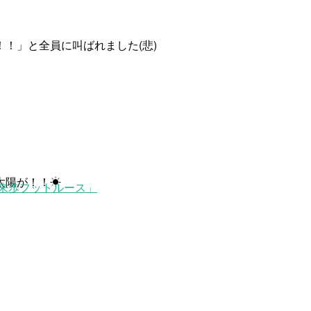
！」と全員に叫ばれました(悲)
太陽が！！☀
来歩フットルース」