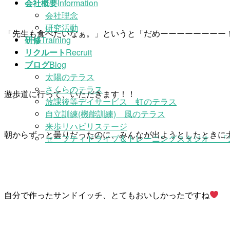
会社概要
Information
会社理念
研究活動
「先生も食べたいなぁ。」というと「だめーーーーーーーー！
研修
Training
リクルート
Recruit
ブログ
Blog
太陽のテラス
さくらのテラス
遊歩道に行って、いただきます！！
放課後等デイサービス 虹のテラス
自立訓練(機能訓練) 風のテラス
来歩リハビリステージ
朝からずっと曇りだったのに、みんなが出ようとしたときに
セーフティドライブ＆トレーニングスタジオ 「
自分で作ったサンドイッチ、とてもおいしかったですね