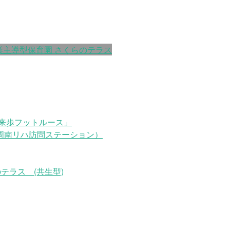
業主導型保育園 さくらのテラス
来歩フットルース」
周南リハ訪問ステーション）
テラス (共生型)