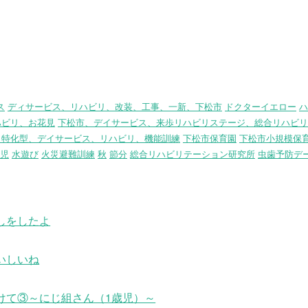
ス
ディサービス、リハビリ、改装、工事、一新、下松市
ドクターイエロー
ハ
ハビリ、お花見
下松市、デイサービス、来歩リハビリステージ、総合リハビリ
リ特化型、デイサービス、リハビリ、機能訓練
下松市保育園
下松市小規模保
児
水遊び
火災避難訓練
秋
節分
総合リハビリテーション研究所
虫歯予防デ
しをしたよ
いしいね
けて③～にじ組さん（1歳児）～