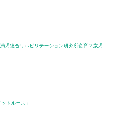
満児
総合リハビリテーション研究所
食育
２歳児
フットルース」