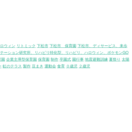
ロウィン
リトミック
下松市
下松市 保育園
下松市、ディサービス、来歩
テーション研究所、リハビリ特化型、リハビリ、ハロウィン、ポケモンGO
育園
企業主導型保育園
保育園
制作
卒園式
園行事
地震避難訓練
夏祭り
太陽
ー
虹のテラス
製作
豆まき
運動会
食育
０歳児
２歳児