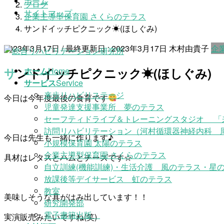
ホーム
ブログ
ン
ー
サイトマップ
企業主導型保育園 さくらのテラス
ツ
シ
サンドイッチピクニック☀(ほしぐみ)
に
ョ
移
ン
2023年3月17日
/ 最終更新日 :
2023年3月17日
木村由貴子
企
動
に
移
サンドイッチピクニック☀(ほしぐみ)
ホーム
Home
動
サービス
Service
来歩リハビリステージ
今日は今年度最後の食育です
児童発達支援事業所 夢のテラス
セーフティドライブ＆トレーニングスタジオ 「
訪問リハビリテーション（河村循環器神経内科 
今日は先生も一緒に作ります♪
小規模保育園 太陽のテラス
企業主導型保育園 さくらのテラス
具材はレタスとハムとチーズです☆
自立訓練(機能訓練)・生活介護 風のテラス・星の
放課後等デイサービス 虹のテラス
教室
美味しそうな具がはみ出しています！！
研究開発部
電子書籍出版
実演販売みたいですね(笑)