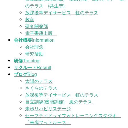
のテラス (共生型)
放課後等デイサービス 虹のテラス
教室
研究開発部
電子書籍出版
会社概要
Information
会社理念
研究活動
研修
Training
リクルート
Recruit
ブログ
Blog
太陽のテラス
さくらのテラス
放課後等デイサービス 虹のテラス
自立訓練(機能訓練) 風のテラス
来歩リハビリステージ
セーフティドライブ＆トレーニングスタジオ
「来歩フットルース」