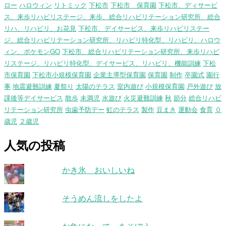
ロー
ハロウィン
リトミック
下松市
下松市 保育園
下松市、ディサービ
ス、来歩リハビリステージ、来歩、総合リハビリテーション研究所、総合
リハ、リハビリ、お花見
下松市、デイサービス、来歩リハビリステー
ジ、総合リハビリテーション研究所、リハビリ特化型、リハビリ、ハロウ
ィン、ポケモンGO
下松市、総合リハビリテーション研究所、来歩リハビ
リステージ、リハビリ特化型、デイサービス、リハビリ、機能訓練
下松
市保育園
下松市小規模保育園
企業主導型保育園
保育園
制作
卒園式
園行
事
地震避難訓練
夏祭り
太陽のテラス
室内遊び
小規模保育園
戸外遊び
放
課後等デイサービス
散歩
未満児
水遊び
火災避難訓練
秋
節分
総合リハビ
リテーション研究所
虫歯予防デー
虹のテラス
製作
豆まき
運動会
食育
０
歳児
２歳児
人気の投稿
かき氷 おいしいね
そうめん流しをしたよ