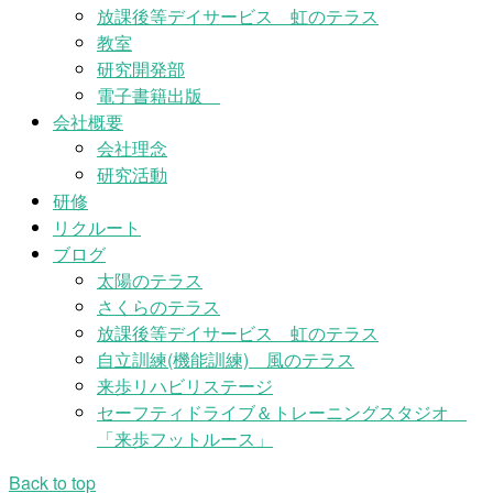
放課後等デイサービス 虹のテラス
教室
研究開発部
電子書籍出版
会社概要
会社理念
研究活動
研修
リクルート
ブログ
太陽のテラス
さくらのテラス
放課後等デイサービス 虹のテラス
自立訓練(機能訓練) 風のテラス
来歩リハビリステージ
セーフティドライブ＆トレーニングスタジオ
「来歩フットルース」
Back to top