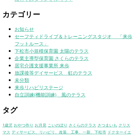
カテゴリー
お知らせ
セーフティドライブ＆トレーニングスタジオ 「来歩
フットルース」
下松市小規模保育園 太陽のテラス
企業主導型保育園 さくらのテラス
居宅介護支援事業所 来歩
放課後等デイサービス 虹のテラス
未分類
来歩リハビリステージ
自立訓練(機能訓練) 風のテラス
タグ
1歳児
おやつ作り
お月見
こいのぼり
さくらのテラス
さつまいも
クリス
マス
ディサービス、リハビリ、改装、工事、一新、下松市
ドクターイエ