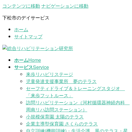
コンテンツに移動
ナビゲーションに移動
下松市のデイサービス
ホーム
サイトマップ
ホーム
Home
サービス
Service
来歩リハビリステージ
児童発達支援事業所 夢のテラス
セーフティドライブ＆トレーニングスタジオ
「来歩フットルース」
訪問リハビリテーション（河村循環器神経内科
周南リハ訪問ステーション）
小規模保育園 太陽のテラス
企業主導型保育園 さくらのテラス
自立訓練(機能訓練)・生活介護 風のテラス・星