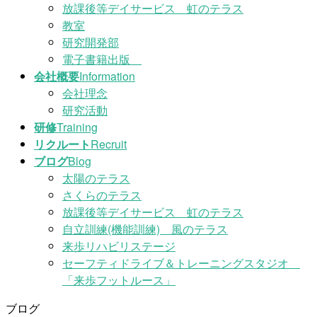
放課後等デイサービス 虹のテラス
教室
研究開発部
電子書籍出版
会社概要
Information
会社理念
研究活動
研修
Training
リクルート
Recruit
ブログ
Blog
太陽のテラス
さくらのテラス
放課後等デイサービス 虹のテラス
自立訓練(機能訓練) 風のテラス
来歩リハビリステージ
セーフティドライブ＆トレーニングスタジオ
「来歩フットルース」
ブログ