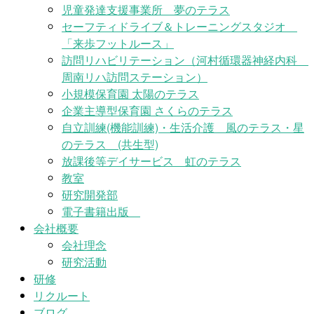
児童発達支援事業所 夢のテラス
セーフティドライブ＆トレーニングスタジオ
「来歩フットルース」
訪問リハビリテーション（河村循環器神経内科
周南リハ訪問ステーション）
小規模保育園 太陽のテラス
企業主導型保育園 さくらのテラス
自立訓練(機能訓練)・生活介護 風のテラス・星
のテラス (共生型)
放課後等デイサービス 虹のテラス
教室
研究開発部
電子書籍出版
会社概要
会社理念
研究活動
研修
リクルート
ブログ