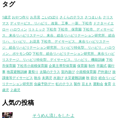
タグ
1歳児
おやつ作り
お月見
こいのぼり
さくらのテラス
さつまいも
クリス
マス
ディサービス、リハビリ、改装、工事、一新、下松市
ドクターイエ
ロー
ハロウィン
リトミック
下松市
下松市 保育園
下松市、ディサービ
ス、来歩リハビリステージ、来歩、総合リハビリテーション研究所、総合
リハ、リハビリ、お花見
下松市、デイサービス、来歩リハビリステー
ジ、総合リハビリテーション研究所、リハビリ特化型、リハビリ、ハロウ
ィン、ポケモンGO
下松市、総合リハビリテーション研究所、来歩リハビ
リステージ、リハビリ特化型、デイサービス、リハビリ、機能訓練
下松
市保育園
下松市小規模保育園
企業主導型保育園
保育園
制作
卒園式
園行
事
地震避難訓練
夏祭り
太陽のテラス
室内遊び
小規模保育園
戸外遊び
放
課後等デイサービス
散歩
未満児
水遊び
火災避難訓練
秋
節分
総合リハビ
リテーション研究所
虫歯予防デー
虹のテラス
製作
豆まき
運動会
食育
０
歳児
２歳児
人気の投稿
そうめん流しをしたよ