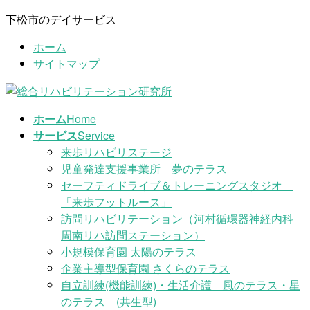
コ
ナ
下松市のデイサービス
ン
ビ
ホーム
テ
ゲ
サイトマップ
ン
ー
ツ
シ
に
ョ
移
ン
ホーム
Home
動
に
サービス
Service
移
来歩リハビリステージ
動
児童発達支援事業所 夢のテラス
セーフティドライブ＆トレーニングスタジオ
「来歩フットルース」
訪問リハビリテーション（河村循環器神経内科
周南リハ訪問ステーション）
小規模保育園 太陽のテラス
企業主導型保育園 さくらのテラス
自立訓練(機能訓練)・生活介護 風のテラス・星
のテラス (共生型)