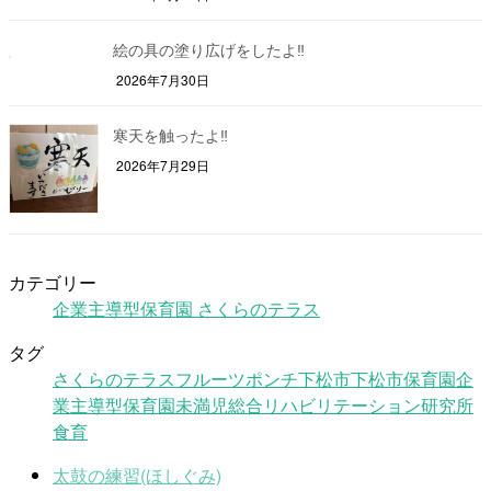
絵の具の塗り広げをしたよ‼
2026年7月30日
寒天を触ったよ‼
2026年7月29日
カテゴリー
企業主導型保育園 さくらのテラス
タグ
さくらのテラス
フルーツポンチ
下松市
下松市保育園
企
業主導型保育園
未満児
総合リハビリテーション研究所
食育
太鼓の練習(ほしぐみ)