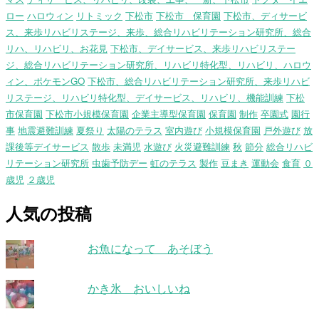
ロー
ハロウィン
リトミック
下松市
下松市 保育園
下松市、ディサービ
ス、来歩リハビリステージ、来歩、総合リハビリテーション研究所、総合
リハ、リハビリ、お花見
下松市、デイサービス、来歩リハビリステー
ジ、総合リハビリテーション研究所、リハビリ特化型、リハビリ、ハロウ
ィン、ポケモンGO
下松市、総合リハビリテーション研究所、来歩リハビ
リステージ、リハビリ特化型、デイサービス、リハビリ、機能訓練
下松
市保育園
下松市小規模保育園
企業主導型保育園
保育園
制作
卒園式
園行
事
地震避難訓練
夏祭り
太陽のテラス
室内遊び
小規模保育園
戸外遊び
放
課後等デイサービス
散歩
未満児
水遊び
火災避難訓練
秋
節分
総合リハビ
リテーション研究所
虫歯予防デー
虹のテラス
製作
豆まき
運動会
食育
０
歳児
２歳児
人気の投稿
お魚になって あそぼう
かき氷 おいしいね