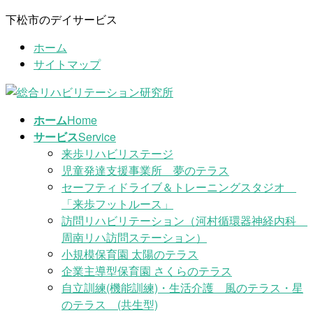
コ
ナ
下松市のデイサービス
ン
ビ
ホーム
テ
ゲ
サイトマップ
ン
ー
ツ
シ
に
ョ
移
ン
ホーム
Home
動
に
サービス
Service
移
来歩リハビリステージ
動
児童発達支援事業所 夢のテラス
セーフティドライブ＆トレーニングスタジオ
「来歩フットルース」
訪問リハビリテーション（河村循環器神経内科
周南リハ訪問ステーション）
小規模保育園 太陽のテラス
企業主導型保育園 さくらのテラス
自立訓練(機能訓練)・生活介護 風のテラス・星
のテラス (共生型)