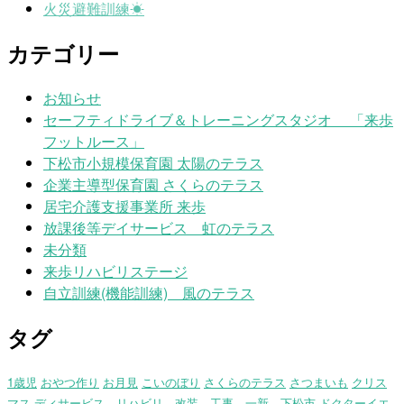
火災避難訓練☀
カテゴリー
お知らせ
セーフティドライブ＆トレーニングスタジオ 「来歩
フットルース」
下松市小規模保育園 太陽のテラス
企業主導型保育園 さくらのテラス
居宅介護支援事業所 来歩
放課後等デイサービス 虹のテラス
未分類
来歩リハビリステージ
自立訓練(機能訓練) 風のテラス
タグ
1歳児
おやつ作り
お月見
こいのぼり
さくらのテラス
さつまいも
クリス
マス
ディサービス、リハビリ、改装、工事、一新、下松市
ドクターイエ