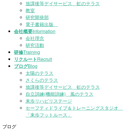
放課後等デイサービス 虹のテラス
教室
研究開発部
電子書籍出版
会社概要
Information
会社理念
研究活動
研修
Training
リクルート
Recruit
ブログ
Blog
太陽のテラス
さくらのテラス
放課後等デイサービス 虹のテラス
自立訓練(機能訓練) 風のテラス
来歩リハビリステージ
セーフティドライブ＆トレーニングスタジオ
「来歩フットルース」
ブログ