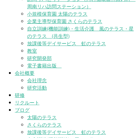
周南リハ訪問ステーション）
小規模保育園 太陽のテラス
企業主導型保育園 さくらのテラス
自立訓練(機能訓練)・生活介護 風のテラス・星
のテラス (共生型)
放課後等デイサービス 虹のテラス
教室
研究開発部
電子書籍出版
会社概要
会社理念
研究活動
研修
リクルート
ブログ
太陽のテラス
さくらのテラス
放課後等デイサービス 虹のテラス