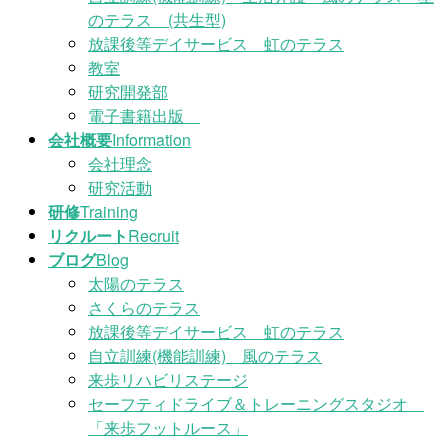
のテラス (共生型)
放課後等デイサービス 虹のテラス
教室
研究開発部
電子書籍出版
会社概要
Information
会社理念
研究活動
研修
Training
リクルート
Recruit
ブログ
Blog
太陽のテラス
さくらのテラス
放課後等デイサービス 虹のテラス
自立訓練(機能訓練) 風のテラス
来歩リハビリステージ
セーフティドライブ＆トレーニングスタジオ
「来歩フットルース」