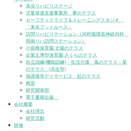
来歩リハビリステージ
児童発達支援事業所 夢のテラス
セーフティドライブ＆トレーニングスタジオ
「来歩フットルース」
訪問リハビリテーション（河村循環器神経内科
周南リハ訪問ステーション）
小規模保育園 太陽のテラス
企業主導型保育園 さくらのテラス
自立訓練(機能訓練)・生活介護 風のテラス・星
のテラス (共生型)
放課後等デイサービス 虹のテラス
教室
研究開発部
電子書籍出版
会社概要
会社理念
研究活動
研修