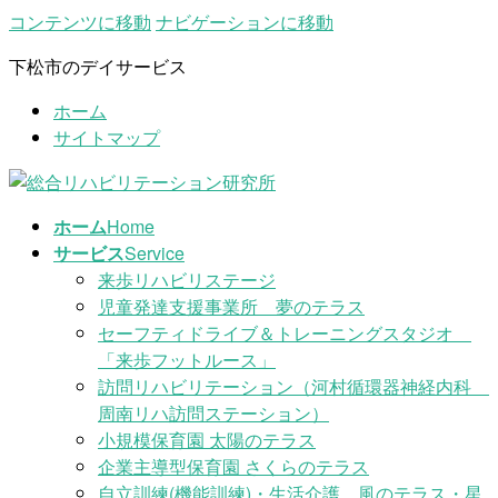
コンテンツに移動
ナビゲーションに移動
下松市のデイサービス
ホーム
サイトマップ
ホーム
Home
サービス
Service
来歩リハビリステージ
児童発達支援事業所 夢のテラス
セーフティドライブ＆トレーニングスタジオ
「来歩フットルース」
訪問リハビリテーション（河村循環器神経内科
周南リハ訪問ステーション）
小規模保育園 太陽のテラス
企業主導型保育園 さくらのテラス
自立訓練(機能訓練)・生活介護 風のテラス・星