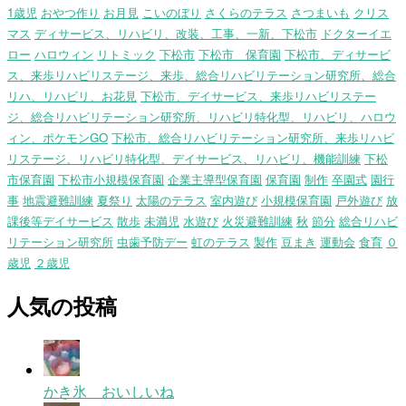
1歳児
おやつ作り
お月見
こいのぼり
さくらのテラス
さつまいも
クリス
マス
ディサービス、リハビリ、改装、工事、一新、下松市
ドクターイエ
ロー
ハロウィン
リトミック
下松市
下松市 保育園
下松市、ディサービ
ス、来歩リハビリステージ、来歩、総合リハビリテーション研究所、総合
リハ、リハビリ、お花見
下松市、デイサービス、来歩リハビリステー
ジ、総合リハビリテーション研究所、リハビリ特化型、リハビリ、ハロウ
ィン、ポケモンGO
下松市、総合リハビリテーション研究所、来歩リハビ
リステージ、リハビリ特化型、デイサービス、リハビリ、機能訓練
下松
市保育園
下松市小規模保育園
企業主導型保育園
保育園
制作
卒園式
園行
事
地震避難訓練
夏祭り
太陽のテラス
室内遊び
小規模保育園
戸外遊び
放
課後等デイサービス
散歩
未満児
水遊び
火災避難訓練
秋
節分
総合リハビ
リテーション研究所
虫歯予防デー
虹のテラス
製作
豆まき
運動会
食育
０
歳児
２歳児
人気の投稿
かき氷 おいしいね