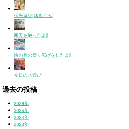
指先遊び(ゆきぐみ)
寒天を触ったよ‼
絵の具の塗り広げをしたよ‼
今日の水遊び
過去の投稿
2026年
2025年
2024年
2023年