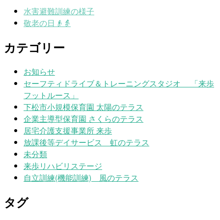
水害避難訓練の様子
敬老の日👴👵
カテゴリー
お知らせ
セーフティドライブ＆トレーニングスタジオ 「来歩
フットルース」
下松市小規模保育園 太陽のテラス
企業主導型保育園 さくらのテラス
居宅介護支援事業所 来歩
放課後等デイサービス 虹のテラス
未分類
来歩リハビリステージ
自立訓練(機能訓練) 風のテラス
タグ