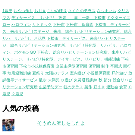
1歳児
おやつ作り
お月見
こいのぼり
さくらのテラス
さつまいも
クリス
マス
ディサービス、リハビリ、改装、工事、一新、下松市
ドクターイエ
ロー
ハロウィン
リトミック
下松市
下松市 保育園
下松市、ディサービ
ス、来歩リハビリステージ、来歩、総合リハビリテーション研究所、総合
リハ、リハビリ、お花見
下松市、デイサービス、来歩リハビリステー
ジ、総合リハビリテーション研究所、リハビリ特化型、リハビリ、ハロウ
ィン、ポケモンGO
下松市、総合リハビリテーション研究所、来歩リハビ
リステージ、リハビリ特化型、デイサービス、リハビリ、機能訓練
下松
市保育園
下松市小規模保育園
企業主導型保育園
保育園
制作
卒園式
園行
事
地震避難訓練
夏祭り
太陽のテラス
室内遊び
小規模保育園
戸外遊び
放
課後等デイサービス
散歩
未満児
水遊び
火災避難訓練
秋
節分
総合リハビ
リテーション研究所
虫歯予防デー
虹のテラス
製作
豆まき
運動会
食育
０
歳児
２歳児
人気の投稿
そうめん流しをしたよ