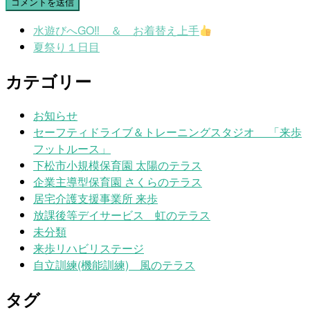
水遊びへGO‼ ＆ お着替え上手
夏祭り１日目
カテゴリー
お知らせ
セーフティドライブ＆トレーニングスタジオ 「来歩
フットルース」
下松市小規模保育園 太陽のテラス
企業主導型保育園 さくらのテラス
居宅介護支援事業所 来歩
放課後等デイサービス 虹のテラス
未分類
来歩リハビリステージ
自立訓練(機能訓練) 風のテラス
タグ