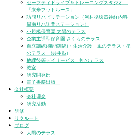
セーフティドライブ＆トレーニングスタジオ
「来歩フットルース」
訪問リハビリテーション（河村循環器神経内科
周南リハ訪問ステーション）
小規模保育園 太陽のテラス
企業主導型保育園 さくらのテラス
自立訓練(機能訓練)・生活介護 風のテラス・星
のテラス (共生型)
放課後等デイサービス 虹のテラス
教室
研究開発部
電子書籍出版
会社概要
会社理念
研究活動
研修
リクルート
ブログ
太陽のテラス