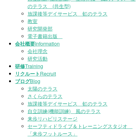
のテラス (共生型)
放課後等デイサービス 虹のテラス
教室
研究開発部
電子書籍出版
会社概要
Information
会社理念
研究活動
研修
Training
リクルート
Recruit
ブログ
Blog
太陽のテラス
さくらのテラス
放課後等デイサービス 虹のテラス
自立訓練(機能訓練) 風のテラス
来歩リハビリステージ
セーフティドライブ＆トレーニングスタジオ
「来歩フットルース」