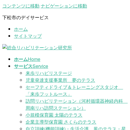
コンテンツに移動
ナビゲーションに移動
下松市のデイサービス
ホーム
サイトマップ
ホーム
Home
サービス
Service
来歩リハビリステージ
児童発達支援事業所 夢のテラス
セーフティドライブ＆トレーニングスタジオ
「来歩フットルース」
訪問リハビリテーション（河村循環器神経内科
周南リハ訪問ステーション）
小規模保育園 太陽のテラス
企業主導型保育園 さくらのテラス
自立訓練(機能訓練)・生活介護 風のテラス・星