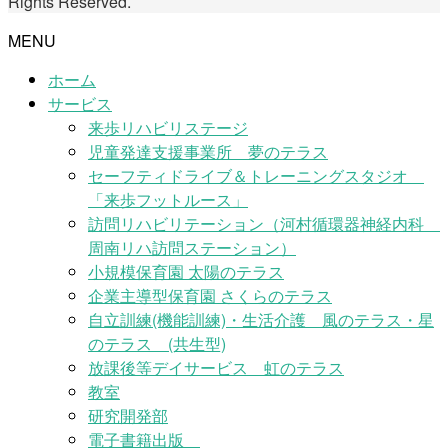
Rights Reserved.
MENU
ホーム
サービス
来歩リハビリステージ
児童発達支援事業所 夢のテラス
セーフティドライブ＆トレーニングスタジオ
「来歩フットルース」
訪問リハビリテーション（河村循環器神経内科
周南リハ訪問ステーション）
小規模保育園 太陽のテラス
企業主導型保育園 さくらのテラス
自立訓練(機能訓練)・生活介護 風のテラス・星
のテラス (共生型)
放課後等デイサービス 虹のテラス
教室
研究開発部
電子書籍出版