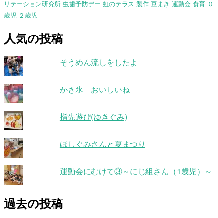
リテーション研究所
虫歯予防デー
虹のテラス
製作
豆まき
運動会
食育
０
歳児
２歳児
人気の投稿
そうめん流しをしたよ
かき氷 おいしいね
指先遊び(ゆきぐみ)
ほしぐみさんと夏まつり
運動会にむけて③～にじ組さん（1歳児）～
過去の投稿