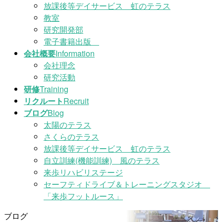
放課後等デイサービス 虹のテラス
教室
研究開発部
電子書籍出版
会社概要
Information
会社理念
研究活動
研修
Training
リクルート
Recruit
ブログ
Blog
太陽のテラス
さくらのテラス
放課後等デイサービス 虹のテラス
自立訓練(機能訓練) 風のテラス
来歩リハビリステージ
セーフティドライブ＆トレーニングスタジオ
「来歩フットルース」
ブログ