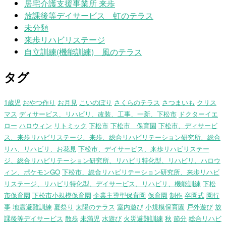
居宅介護支援事業所 来歩
放課後等デイサービス 虹のテラス
未分類
来歩リハビリステージ
自立訓練(機能訓練) 風のテラス
タグ
1歳児
おやつ作り
お月見
こいのぼり
さくらのテラス
さつまいも
クリス
マス
ディサービス、リハビリ、改装、工事、一新、下松市
ドクターイエ
ロー
ハロウィン
リトミック
下松市
下松市 保育園
下松市、ディサービ
ス、来歩リハビリステージ、来歩、総合リハビリテーション研究所、総合
リハ、リハビリ、お花見
下松市、デイサービス、来歩リハビリステー
ジ、総合リハビリテーション研究所、リハビリ特化型、リハビリ、ハロウ
ィン、ポケモンGO
下松市、総合リハビリテーション研究所、来歩リハビ
リステージ、リハビリ特化型、デイサービス、リハビリ、機能訓練
下松
市保育園
下松市小規模保育園
企業主導型保育園
保育園
制作
卒園式
園行
事
地震避難訓練
夏祭り
太陽のテラス
室内遊び
小規模保育園
戸外遊び
放
課後等デイサービス
散歩
未満児
水遊び
火災避難訓練
秋
節分
総合リハビ