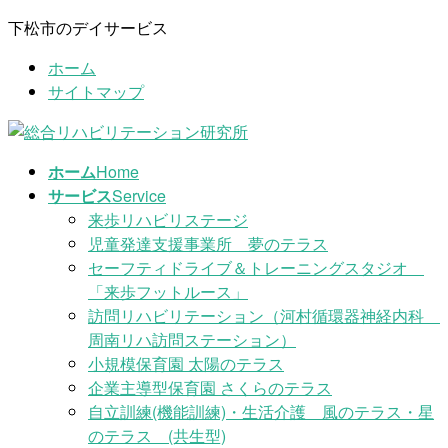
コ
ナ
下松市のデイサービス
ン
ビ
ホーム
テ
ゲ
サイトマップ
ン
ー
ツ
シ
に
ョ
移
ン
ホーム
Home
動
に
サービス
Service
移
来歩リハビリステージ
動
児童発達支援事業所 夢のテラス
セーフティドライブ＆トレーニングスタジオ
「来歩フットルース」
訪問リハビリテーション（河村循環器神経内科
周南リハ訪問ステーション）
小規模保育園 太陽のテラス
企業主導型保育園 さくらのテラス
自立訓練(機能訓練)・生活介護 風のテラス・星
のテラス (共生型)