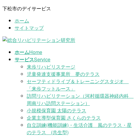
コ
ナ
下松市のデイサービス
ン
ビ
ホーム
テ
ゲ
サイトマップ
ン
ー
ツ
シ
に
ョ
移
ン
ホーム
Home
動
に
サービス
Service
移
来歩リハビリステージ
動
児童発達支援事業所 夢のテラス
セーフティドライブ＆トレーニングスタジオ
「来歩フットルース」
訪問リハビリテーション（河村循環器神経内科
周南リハ訪問ステーション）
小規模保育園 太陽のテラス
企業主導型保育園 さくらのテラス
自立訓練(機能訓練)・生活介護 風のテラス・星
のテラス (共生型)