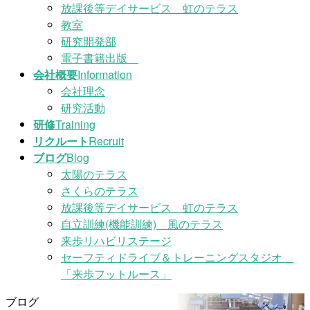
放課後等デイサービス 虹のテラス
教室
研究開発部
電子書籍出版
会社概要
Information
会社理念
研究活動
研修
Training
リクルート
Recruit
ブログ
Blog
太陽のテラス
さくらのテラス
放課後等デイサービス 虹のテラス
自立訓練(機能訓練) 風のテラス
来歩リハビリステージ
セーフティドライブ＆トレーニングスタジオ
「来歩フットルース」
ブログ