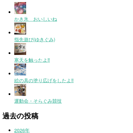
かき氷 おいしいね
指先遊び(ゆきぐみ)
寒天を触ったよ‼
絵の具の塗り広げをしたよ‼
運動会・そらぐみ競技
過去の投稿
2026年