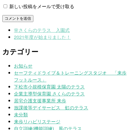
新しい投稿をメールで受け取る
🌸さくらのテラス 入園式
2021年度が始まりました！
カテゴリー
お知らせ
セーフティドライブ＆トレーニングスタジオ 「来歩
フットルース」
下松市小規模保育園 太陽のテラス
企業主導型保育園 さくらのテラス
居宅介護支援事業所 来歩
放課後等デイサービス 虹のテラス
未分類
来歩リハビリステージ
自立訓練(機能訓練) 風のテラス