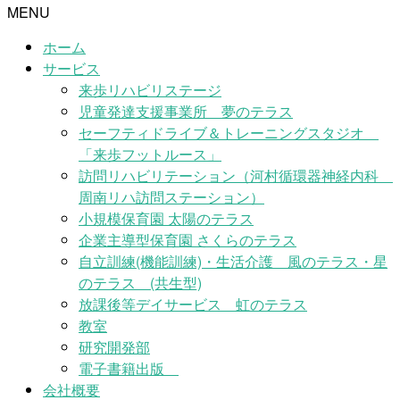
MENU
ホーム
サービス
来歩リハビリステージ
児童発達支援事業所 夢のテラス
セーフティドライブ＆トレーニングスタジオ
「来歩フットルース」
訪問リハビリテーション（河村循環器神経内科
周南リハ訪問ステーション）
小規模保育園 太陽のテラス
企業主導型保育園 さくらのテラス
自立訓練(機能訓練)・生活介護 風のテラス・星
のテラス (共生型)
放課後等デイサービス 虹のテラス
教室
研究開発部
電子書籍出版
会社概要