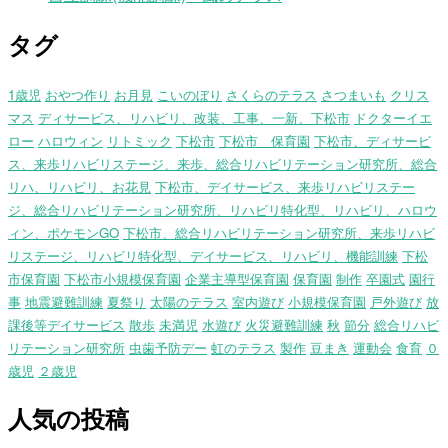
タグ
1歳児
おやつ作り
お月見
こいのぼり
さくらのテラス
さつまいも
クリス
マス
ディサービス、リハビリ、改装、工事、一新、下松市
ドクターイエ
ロー
ハロウィン
リトミック
下松市
下松市 保育園
下松市、ディサービ
ス、来歩リハビリステージ、来歩、総合リハビリテーション研究所、総合
リハ、リハビリ、お花見
下松市、デイサービス、来歩リハビリステー
ジ、総合リハビリテーション研究所、リハビリ特化型、リハビリ、ハロウ
ィン、ポケモンGO
下松市、総合リハビリテーション研究所、来歩リハビ
リステージ、リハビリ特化型、デイサービス、リハビリ、機能訓練
下松
市保育園
下松市小規模保育園
企業主導型保育園
保育園
制作
卒園式
園行
事
地震避難訓練
夏祭り
太陽のテラス
室内遊び
小規模保育園
戸外遊び
放
課後等デイサービス
散歩
未満児
水遊び
火災避難訓練
秋
節分
総合リハビ
リテーション研究所
虫歯予防デー
虹のテラス
製作
豆まき
運動会
食育
０
歳児
２歳児
人気の投稿