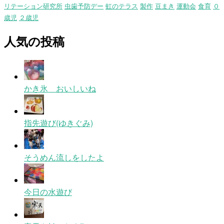
リテーション研究所
虫歯予防デー
虹のテラス
製作
豆まき
運動会
食育
０
歳児
２歳児
人気の投稿
かき氷 おいしいね
指先遊び(ゆきぐみ)
そうめん流しをしたよ
今日の水遊び