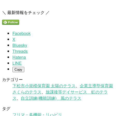
＼ 最新情報をチェック ／
Facebook
X
Bluesky
Threads
Hatena
LINE
Copy
カテゴリー
下松市小規模保育園 太陽のテラス
、
企業主導型保育園
さくらのテラス
、
放課後等デイサービス 虹のテラ
ス
、
自立訓練(機能訓練) 風のテラス
タグ
フリマ・多機能・リハビリ