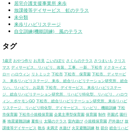
居宅介護支援事業所 来歩
放課後等デイサービス 虹のテラス
未分類
来歩リハビリステージ
自立訓練(機能訓練) 風のテラス
タグ
1歳児
おやつ作り
お月見
こいのぼり
さくらのテラス
さつまいも
クリス
マス
ディサービス、リハビリ、改装、工事、一新、下松市
ドクターイエ
ロー
ハロウィン
リトミック
下松市
下松市 保育園
下松市、ディサービ
ス、来歩リハビリステージ、来歩、総合リハビリテーション研究所、総合
リハ、リハビリ、お花見
下松市、デイサービス、来歩リハビリステー
ジ、総合リハビリテーション研究所、リハビリ特化型、リハビリ、ハロウ
ィン、ポケモンGO
下松市、総合リハビリテーション研究所、来歩リハビ
リステージ、リハビリ特化型、デイサービス、リハビリ、機能訓練
下松
市保育園
下松市小規模保育園
企業主導型保育園
保育園
制作
卒園式
園行
事
地震避難訓練
夏祭り
太陽のテラス
室内遊び
小規模保育園
戸外遊び
放
課後等デイサービス
散歩
未満児
水遊び
火災避難訓練
秋
節分
総合リハビ