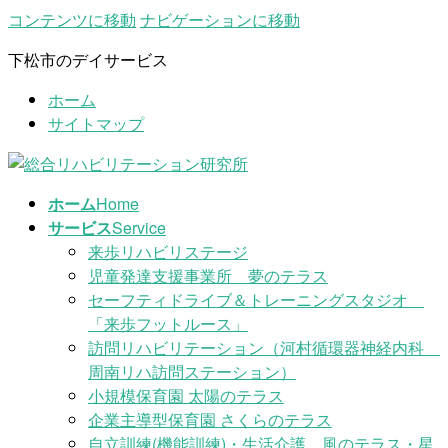
コンテンツに移動
ナビゲーションに移動
下松市のデイサービス
ホーム
サイトマップ
ホーム
Home
サービス
Service
来歩リハビリステージ
児童発達支援事業所 夢のテラス
セーフティドライブ＆トレーニングスタジオ
「来歩フットルース」
訪問リハビリテーション（河村循環器神経内科
周南リハ訪問ステーション）
小規模保育園 太陽のテラス
企業主導型保育園 さくらのテラス
自立訓練(機能訓練)・生活介護 風のテラス・星