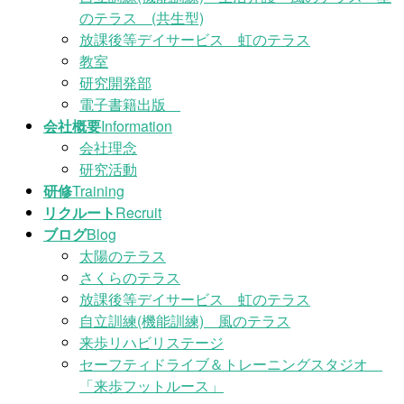
のテラス (共生型)
放課後等デイサービス 虹のテラス
教室
研究開発部
電子書籍出版
会社概要
Information
会社理念
研究活動
研修
Training
リクルート
Recruit
ブログ
Blog
太陽のテラス
さくらのテラス
放課後等デイサービス 虹のテラス
自立訓練(機能訓練) 風のテラス
来歩リハビリステージ
セーフティドライブ＆トレーニングスタジオ
「来歩フットルース」