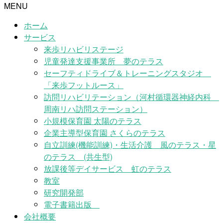
MENU
ホーム
サービス
来歩リハビリステージ
児童発達支援事業所 夢のテラス
セーフティドライブ＆トレーニングスタジオ
「来歩フットルース」
訪問リハビリテーション（河村循環器神経内科
周南リハ訪問ステーション）
小規模保育園 太陽のテラス
企業主導型保育園 さくらのテラス
自立訓練(機能訓練)・生活介護 風のテラス・星
のテラス (共生型)
放課後等デイサービス 虹のテラス
教室
研究開発部
電子書籍出版
会社概要