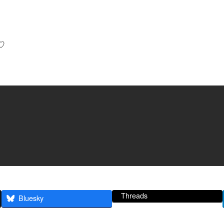
♡
Threads
Bluesky