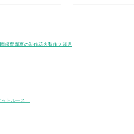
園
保育園
夏の制作
花火
製作
２歳児
フットルース」