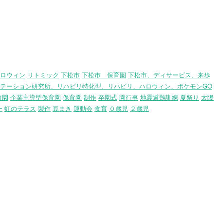
ロウィン
リトミック
下松市
下松市 保育園
下松市、ディサービス、来歩
テーション研究所、リハビリ特化型、リハビリ、ハロウィン、ポケモンGO
育園
企業主導型保育園
保育園
制作
卒園式
園行事
地震避難訓練
夏祭り
太陽
ー
虹のテラス
製作
豆まき
運動会
食育
０歳児
２歳児