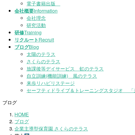
電子書籍出版
会社概要
Information
会社理念
研究活動
研修
Training
リクルート
Recruit
ブログ
Blog
太陽のテラス
さくらのテラス
放課後等デイサービス 虹のテラス
自立訓練(機能訓練) 風のテラス
来歩リハビリステージ
セーフティドライブ＆トレーニングスタジオ 「
ブログ
HOME
ブログ
企業主導型保育園 さくらのテラス