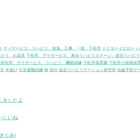
ス
ディサービス、リハビリ、改装、工事、一新、下松市
ドクターイエロー
ハ
ハビリ、お花見
下松市、デイサービス、来歩リハビリステージ、総合リハビリ
リ特化型、デイサービス、リハビリ、機能訓練
下松市保育園
下松市小規模保
児
水遊び
火災避難訓練
秋
節分
総合リハビリテーション研究所
虫歯予防デ
しをしたよ
いしいね
きぐみ)