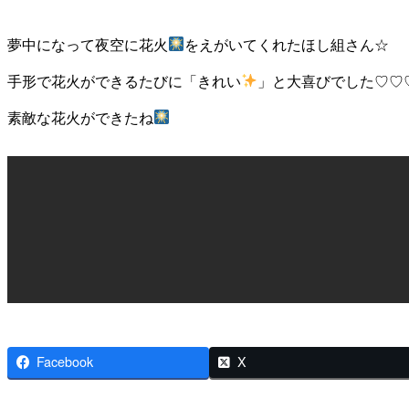
夢中になって夜空に花火
をえがいてくれたほし組さん☆
手形で花火ができるたびに「きれい
」と大喜びでした♡♡
素敵な花火ができたね
Facebook
X