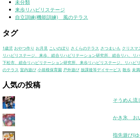
未分類
来歩リハビリステージ
自立訓練(機能訓練) 風のテラス
タグ
1歳児
おやつ作り
お月見
こいのぼり
さくらのテラス
さつまいも
クリスマ
リハビリステージ、来歩、総合リハビリテーション研究所、総合リハ、リ
下松市、総合リハビリテーション研究所、来歩リハビリステージ、リハビ
のテラス
室内遊び
小規模保育園
戸外遊び
放課後等デイサービス
散歩
未満
人気の投稿
そうめん流
かき氷 お
指先遊び(ゆ