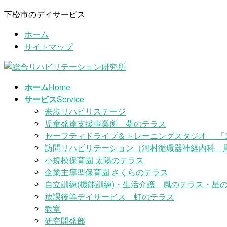
コ
ナ
下松市のデイサービス
ン
ビ
ホーム
テ
ゲ
サイトマップ
ン
ー
ツ
シ
に
ョ
移
ン
ホーム
Home
動
に
サービス
Service
移
来歩リハビリステージ
動
児童発達支援事業所 夢のテラス
セーフティドライブ＆トレーニングスタジオ 「
訪問リハビリテーション（河村循環器神経内科 
小規模保育園 太陽のテラス
企業主導型保育園 さくらのテラス
自立訓練(機能訓練)・生活介護 風のテラス・星の
放課後等デイサービス 虹のテラス
教室
研究開発部