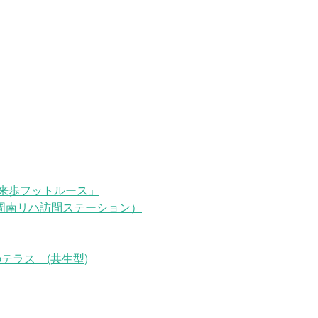
来歩フットルース」
周南リハ訪問ステーション）
テラス (共生型)