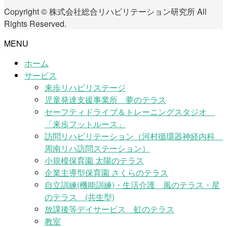
Copyright © 株式会社総合リハビリテーション研究所 All
Rights Reserved.
MENU
ホーム
サービス
来歩リハビリステージ
児童発達支援事業所 夢のテラス
セーフティドライブ＆トレーニングスタジオ
「来歩フットルース」
訪問リハビリテーション（河村循環器神経内科
周南リハ訪問ステーション）
小規模保育園 太陽のテラス
企業主導型保育園 さくらのテラス
自立訓練(機能訓練)・生活介護 風のテラス・星
のテラス (共生型)
放課後等デイサービス 虹のテラス
教室