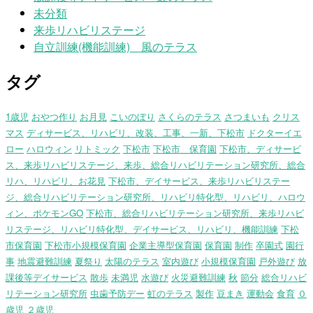
未分類
来歩リハビリステージ
自立訓練(機能訓練) 風のテラス
タグ
1歳児
おやつ作り
お月見
こいのぼり
さくらのテラス
さつまいも
クリス
マス
ディサービス、リハビリ、改装、工事、一新、下松市
ドクターイエ
ロー
ハロウィン
リトミック
下松市
下松市 保育園
下松市、ディサービ
ス、来歩リハビリステージ、来歩、総合リハビリテーション研究所、総合
リハ、リハビリ、お花見
下松市、デイサービス、来歩リハビリステー
ジ、総合リハビリテーション研究所、リハビリ特化型、リハビリ、ハロウ
ィン、ポケモンGO
下松市、総合リハビリテーション研究所、来歩リハビ
リステージ、リハビリ特化型、デイサービス、リハビリ、機能訓練
下松
市保育園
下松市小規模保育園
企業主導型保育園
保育園
制作
卒園式
園行
事
地震避難訓練
夏祭り
太陽のテラス
室内遊び
小規模保育園
戸外遊び
放
課後等デイサービス
散歩
未満児
水遊び
火災避難訓練
秋
節分
総合リハビ
リテーション研究所
虫歯予防デー
虹のテラス
製作
豆まき
運動会
食育
０
歳児
２歳児