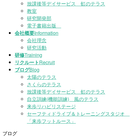
放課後等デイサービス 虹のテラス
教室
研究開発部
電子書籍出版
会社概要
Information
会社理念
研究活動
研修
Training
リクルート
Recruit
ブログ
Blog
太陽のテラス
さくらのテラス
放課後等デイサービス 虹のテラス
自立訓練(機能訓練) 風のテラス
来歩リハビリステージ
セーフティドライブ＆トレーニングスタジオ
「来歩フットルース」
ブログ