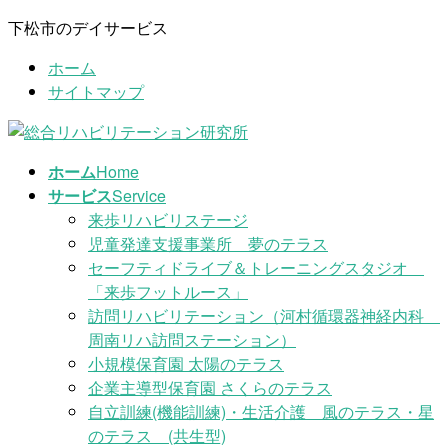
コ
ナ
下松市のデイサービス
ン
ビ
ホーム
テ
ゲ
サイトマップ
ン
ー
ツ
シ
に
ョ
移
ン
ホーム
Home
動
に
サービス
Service
移
来歩リハビリステージ
動
児童発達支援事業所 夢のテラス
セーフティドライブ＆トレーニングスタジオ
「来歩フットルース」
訪問リハビリテーション（河村循環器神経内科
周南リハ訪問ステーション）
小規模保育園 太陽のテラス
企業主導型保育園 さくらのテラス
自立訓練(機能訓練)・生活介護 風のテラス・星
のテラス (共生型)