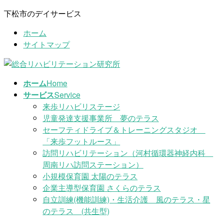
コ
ナ
下松市のデイサービス
ン
ビ
ホーム
テ
ゲ
サイトマップ
ン
ー
ツ
シ
に
ョ
移
ン
ホーム
Home
動
に
サービス
Service
移
来歩リハビリステージ
動
児童発達支援事業所 夢のテラス
セーフティドライブ＆トレーニングスタジオ
「来歩フットルース」
訪問リハビリテーション（河村循環器神経内科
周南リハ訪問ステーション）
小規模保育園 太陽のテラス
企業主導型保育園 さくらのテラス
自立訓練(機能訓練)・生活介護 風のテラス・星
のテラス (共生型)