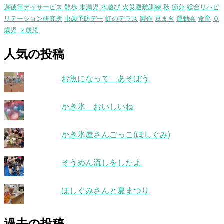
課後等デイサービス
散歩
未満児
水遊び
火災避難訓練
秋
節分
総合リハビ
リテーション研究所
虫歯予防デー
虹のテラス
製作
豆まき
運動会
食育
０
歳児
２歳児
人気の投稿
お魚になって あそぼう
かき氷 おいしいね
かき氷屋さんごっこ(ほしぐみ)
そうめん流しをしたよ
ほしぐみさんと夏まつり
過去の投稿