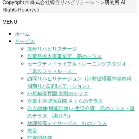
Copyright © 株式会社総合リハビリテーション研究所 All
Rights Reserved.
MENU
ホーム
サービス
来歩リハビリステージ
児童発達支援事業所 夢のテラス
セーフティドライブ＆トレーニングスタジオ
「来歩フットルース」
訪問リハビリテーション（河村循環器神経内科
周南リハ訪問ステーション）
小規模保育園 太陽のテラス
企業主導型保育園 さくらのテラス
自立訓練(機能訓練)・生活介護 風のテラス・星
のテラス (共生型)
放課後等デイサービス 虹のテラス
教室
研究開発部