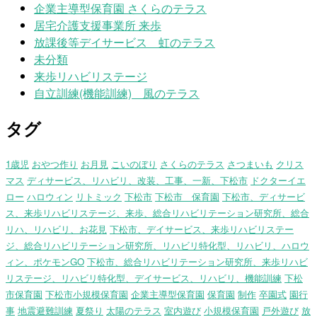
企業主導型保育園 さくらのテラス
居宅介護支援事業所 来歩
放課後等デイサービス 虹のテラス
未分類
来歩リハビリステージ
自立訓練(機能訓練) 風のテラス
タグ
1歳児
おやつ作り
お月見
こいのぼり
さくらのテラス
さつまいも
クリス
マス
ディサービス、リハビリ、改装、工事、一新、下松市
ドクターイエ
ロー
ハロウィン
リトミック
下松市
下松市 保育園
下松市、ディサービ
ス、来歩リハビリステージ、来歩、総合リハビリテーション研究所、総合
リハ、リハビリ、お花見
下松市、デイサービス、来歩リハビリステー
ジ、総合リハビリテーション研究所、リハビリ特化型、リハビリ、ハロウ
ィン、ポケモンGO
下松市、総合リハビリテーション研究所、来歩リハビ
リステージ、リハビリ特化型、デイサービス、リハビリ、機能訓練
下松
市保育園
下松市小規模保育園
企業主導型保育園
保育園
制作
卒園式
園行
事
地震避難訓練
夏祭り
太陽のテラス
室内遊び
小規模保育園
戸外遊び
放