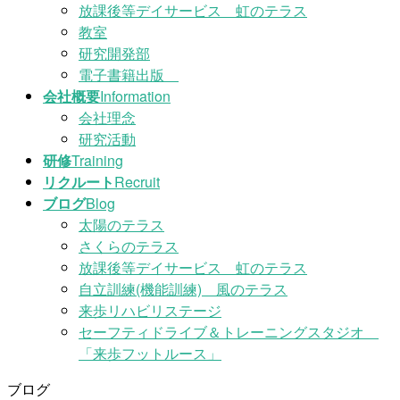
放課後等デイサービス 虹のテラス
教室
研究開発部
電子書籍出版
会社概要
Information
会社理念
研究活動
研修
Training
リクルート
Recruit
ブログ
Blog
太陽のテラス
さくらのテラス
放課後等デイサービス 虹のテラス
自立訓練(機能訓練) 風のテラス
来歩リハビリステージ
セーフティドライブ＆トレーニングスタジオ
「来歩フットルース」
ブログ