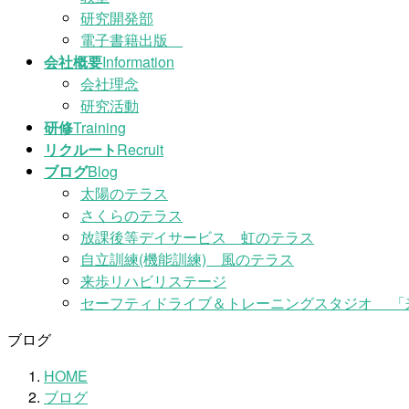
研究開発部
電子書籍出版
会社概要
Information
会社理念
研究活動
研修
Training
リクルート
Recruit
ブログ
Blog
太陽のテラス
さくらのテラス
放課後等デイサービス 虹のテラス
自立訓練(機能訓練) 風のテラス
来歩リハビリステージ
セーフティドライブ＆トレーニングスタジオ 「
ブログ
HOME
ブログ