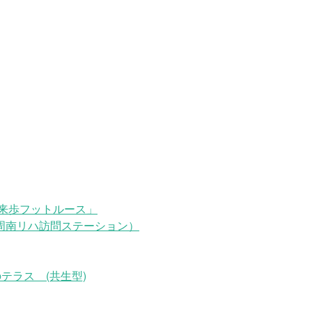
来歩フットルース」
周南リハ訪問ステーション）
テラス (共生型)