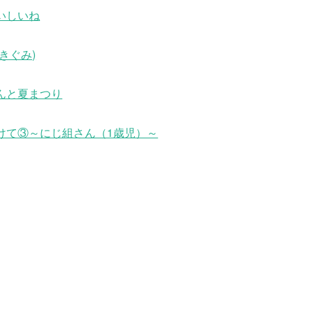
いしいね
きぐみ)
んと夏まつり
けて③～にじ組さん（1歳児）～