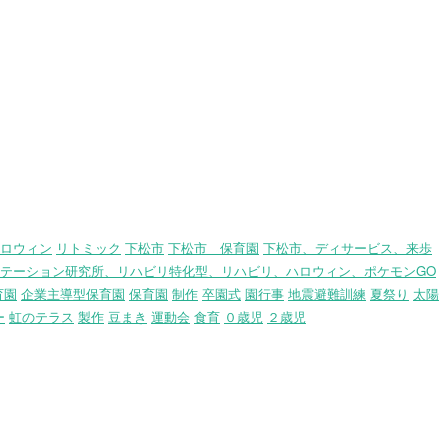
ロウィン
リトミック
下松市
下松市 保育園
下松市、ディサービス、来歩
テーション研究所、リハビリ特化型、リハビリ、ハロウィン、ポケモンGO
育園
企業主導型保育園
保育園
制作
卒園式
園行事
地震避難訓練
夏祭り
太陽
ー
虹のテラス
製作
豆まき
運動会
食育
０歳児
２歳児