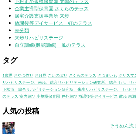
下松市小規模保育園 太陽のテラス
企業主導型保育園 さくらのテラス
居宅介護支援事業所 来歩
放課後等デイサービス 虹のテラス
未分類
来歩リハビリステージ
自立訓練(機能訓練) 風のテラス
タグ
1歳児
おやつ作り
お月見
こいのぼり
さくらのテラス
さつまいも
クリスマ
リハビリステージ、来歩、総合リハビリテーション研究所、総合リハ、リ
下松市、総合リハビリテーション研究所、来歩リハビリステージ、リハビ
のテラス
室内遊び
小規模保育園
戸外遊び
放課後等デイサービス
散歩
未満
人気の投稿
そうめん流