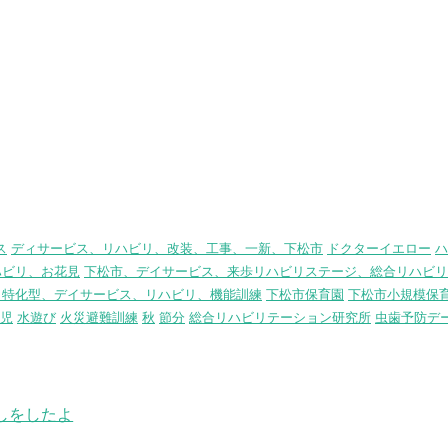
ス
ディサービス、リハビリ、改装、工事、一新、下松市
ドクターイエロー
ハ
ハビリ、お花見
下松市、デイサービス、来歩リハビリステージ、総合リハビリ
リ特化型、デイサービス、リハビリ、機能訓練
下松市保育園
下松市小規模保
児
水遊び
火災避難訓練
秋
節分
総合リハビリテーション研究所
虫歯予防デ
しをしたよ