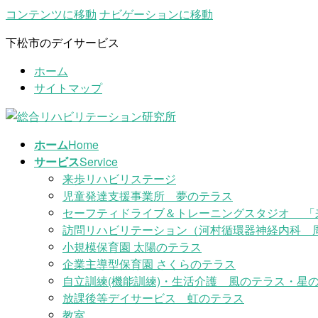
コンテンツに移動
ナビゲーションに移動
下松市のデイサービス
ホーム
サイトマップ
ホーム
Home
サービス
Service
来歩リハビリステージ
児童発達支援事業所 夢のテラス
セーフティドライブ＆トレーニングスタジオ 「
訪問リハビリテーション（河村循環器神経内科 
小規模保育園 太陽のテラス
企業主導型保育園 さくらのテラス
自立訓練(機能訓練)・生活介護 風のテラス・星の
放課後等デイサービス 虹のテラス
教室