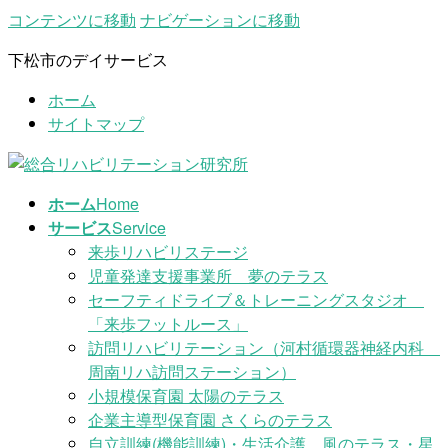
コンテンツに移動
ナビゲーションに移動
下松市のデイサービス
ホーム
サイトマップ
ホーム
Home
サービス
Service
来歩リハビリステージ
児童発達支援事業所 夢のテラス
セーフティドライブ＆トレーニングスタジオ
「来歩フットルース」
訪問リハビリテーション（河村循環器神経内科
周南リハ訪問ステーション）
小規模保育園 太陽のテラス
企業主導型保育園 さくらのテラス
自立訓練(機能訓練)・生活介護 風のテラス・星