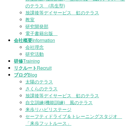
のテラス (共生型)
放課後等デイサービス 虹のテラス
教室
研究開発部
電子書籍出版
会社概要
Information
会社理念
研究活動
研修
Training
リクルート
Recruit
ブログ
Blog
太陽のテラス
さくらのテラス
放課後等デイサービス 虹のテラス
自立訓練(機能訓練) 風のテラス
来歩リハビリステージ
セーフティドライブ＆トレーニングスタジオ
「来歩フットルース」