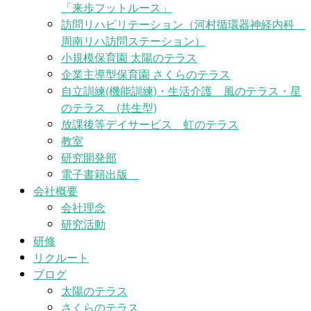
「来歩フットルース」
訪問リハビリテーション（河村循環器神経内科
周南リハ訪問ステーション）
小規模保育園 太陽のテラス
企業主導型保育園 さくらのテラス
自立訓練(機能訓練)・生活介護 風のテラス・星
のテラス (共生型)
放課後等デイサービス 虹のテラス
教室
研究開発部
電子書籍出版
会社概要
会社理念
研究活動
研修
リクルート
ブログ
太陽のテラス
さくらのテラス