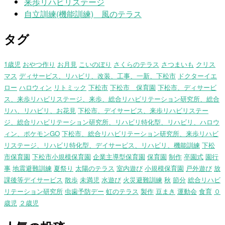
来歩リハビリステージ
自立訓練(機能訓練) 風のテラス
タグ
1歳児
おやつ作り
お月見
こいのぼり
さくらのテラス
さつまいも
クリス
マス
ディサービス、リハビリ、改装、工事、一新、下松市
ドクターイエ
ロー
ハロウィン
リトミック
下松市
下松市 保育園
下松市、ディサービ
ス、来歩リハビリステージ、来歩、総合リハビリテーション研究所、総合
リハ、リハビリ、お花見
下松市、デイサービス、来歩リハビリステー
ジ、総合リハビリテーション研究所、リハビリ特化型、リハビリ、ハロウ
ィン、ポケモンGO
下松市、総合リハビリテーション研究所、来歩リハビ
リステージ、リハビリ特化型、デイサービス、リハビリ、機能訓練
下松
市保育園
下松市小規模保育園
企業主導型保育園
保育園
制作
卒園式
園行
事
地震避難訓練
夏祭り
太陽のテラス
室内遊び
小規模保育園
戸外遊び
放
課後等デイサービス
散歩
未満児
水遊び
火災避難訓練
秋
節分
総合リハビ
リテーション研究所
虫歯予防デー
虹のテラス
製作
豆まき
運動会
食育
０
歳児
２歳児