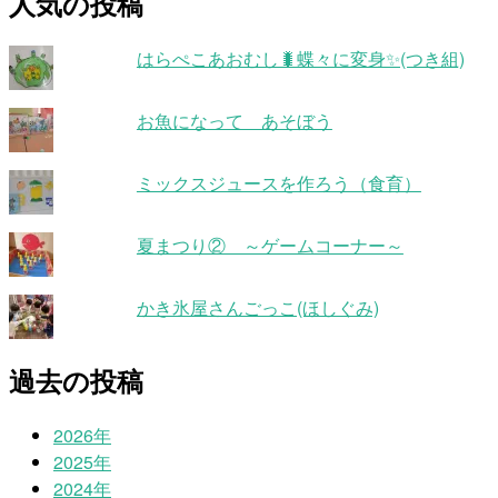
人気の投稿
はらぺこあおむし🐛蝶々に変身✨(つき組)
お魚になって あそぼう
ミックスジュースを作ろう（食育）
夏まつり② ～ゲームコーナー～
かき氷屋さんごっこ(ほしぐみ)
過去の投稿
2026年
2025年
2024年