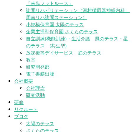
「来歩フットルース」
訪問リハビリテーション（河村循環器神経内科
周南リハ訪問ステーション）
小規模保育園 太陽のテラス
企業主導型保育園 さくらのテラス
自立訓練(機能訓練)・生活介護 風のテラス・星
のテラス (共生型)
放課後等デイサービス 虹のテラス
教室
研究開発部
電子書籍出版
会社概要
会社理念
研究活動
研修
リクルート
ブログ
太陽のテラス
さくらのテラス