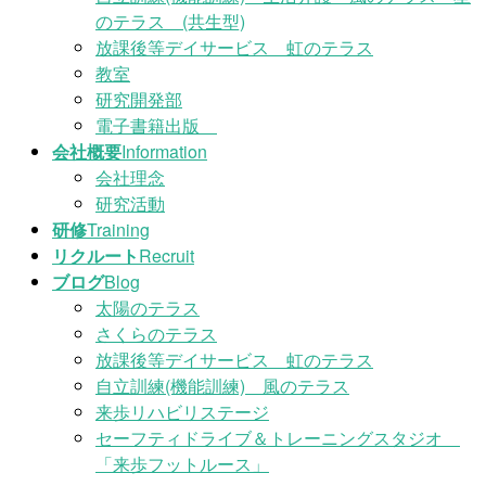
のテラス (共生型)
放課後等デイサービス 虹のテラス
教室
研究開発部
電子書籍出版
会社概要
Information
会社理念
研究活動
研修
Training
リクルート
Recruit
ブログ
Blog
太陽のテラス
さくらのテラス
放課後等デイサービス 虹のテラス
自立訓練(機能訓練) 風のテラス
来歩リハビリステージ
セーフティドライブ＆トレーニングスタジオ
「来歩フットルース」