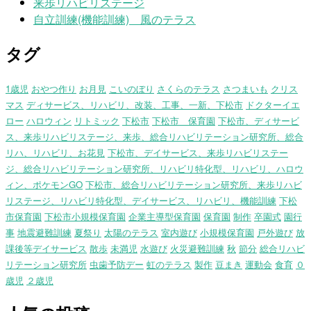
来歩リハビリステージ
自立訓練(機能訓練) 風のテラス
タグ
1歳児
おやつ作り
お月見
こいのぼり
さくらのテラス
さつまいも
クリス
マス
ディサービス、リハビリ、改装、工事、一新、下松市
ドクターイエ
ロー
ハロウィン
リトミック
下松市
下松市 保育園
下松市、ディサービ
ス、来歩リハビリステージ、来歩、総合リハビリテーション研究所、総合
リハ、リハビリ、お花見
下松市、デイサービス、来歩リハビリステー
ジ、総合リハビリテーション研究所、リハビリ特化型、リハビリ、ハロウ
ィン、ポケモンGO
下松市、総合リハビリテーション研究所、来歩リハビ
リステージ、リハビリ特化型、デイサービス、リハビリ、機能訓練
下松
市保育園
下松市小規模保育園
企業主導型保育園
保育園
制作
卒園式
園行
事
地震避難訓練
夏祭り
太陽のテラス
室内遊び
小規模保育園
戸外遊び
放
課後等デイサービス
散歩
未満児
水遊び
火災避難訓練
秋
節分
総合リハビ
リテーション研究所
虫歯予防デー
虹のテラス
製作
豆まき
運動会
食育
０
歳児
２歳児