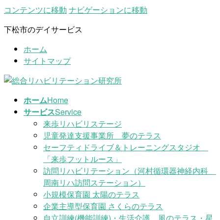
コンテンツに移動
ナビゲーションに移動
下松市のデイサービス
ホーム
サイトマップ
ホーム
Home
サービス
Service
来歩リハビリステージ
児童発達支援事業所 夢のテラス
セーフティドライブ＆トレーニングスタジオ
「来歩フットルース」
訪問リハビリテーション（河村循環器神経内科
周南リハ訪問ステーション）
小規模保育園 太陽のテラス
企業主導型保育園 さくらのテラス
自立訓練(機能訓練)・生活介護 風のテラス・星