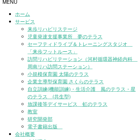
MENU
ホーム
サービス
来歩リハビリステージ
児童発達支援事業所 夢のテラス
セーフティドライブ＆トレーニングスタジオ
「来歩フットルース」
訪問リハビリテーション（河村循環器神経内科
周南リハ訪問ステーション）
小規模保育園 太陽のテラス
企業主導型保育園 さくらのテラス
自立訓練(機能訓練)・生活介護 風のテラス・星
のテラス (共生型)
放課後等デイサービス 虹のテラス
教室
研究開発部
電子書籍出版
会社概要