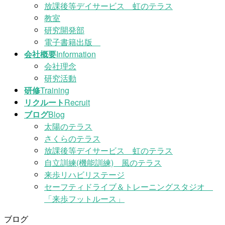
放課後等デイサービス 虹のテラス
教室
研究開発部
電子書籍出版
会社概要
Information
会社理念
研究活動
研修
Training
リクルート
Recruit
ブログ
Blog
太陽のテラス
さくらのテラス
放課後等デイサービス 虹のテラス
自立訓練(機能訓練) 風のテラス
来歩リハビリステージ
セーフティドライブ＆トレーニングスタジオ
「来歩フットルース」
ブログ