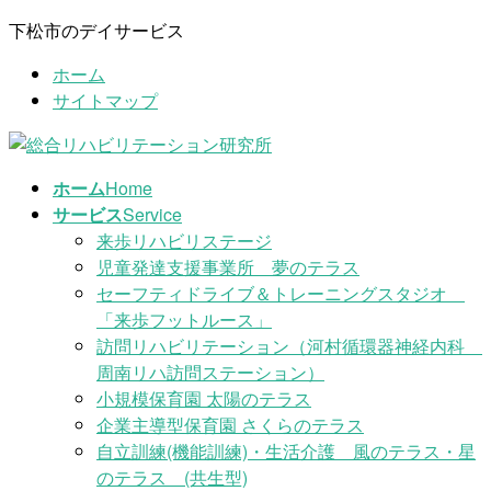
コ
ナ
下松市のデイサービス
ン
ビ
ホーム
テ
ゲ
サイトマップ
ン
ー
ツ
シ
に
ョ
移
ン
ホーム
Home
動
に
サービス
Service
移
来歩リハビリステージ
動
児童発達支援事業所 夢のテラス
セーフティドライブ＆トレーニングスタジオ
「来歩フットルース」
訪問リハビリテーション（河村循環器神経内科
周南リハ訪問ステーション）
小規模保育園 太陽のテラス
企業主導型保育園 さくらのテラス
自立訓練(機能訓練)・生活介護 風のテラス・星
のテラス (共生型)