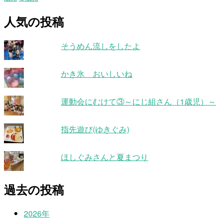
人気の投稿
そうめん流しをしたよ
かき氷 おいしいね
運動会にむけて③～にじ組さん（1歳児）～
指先遊び(ゆきぐみ)
ほしぐみさんと夏まつり
過去の投稿
2026年