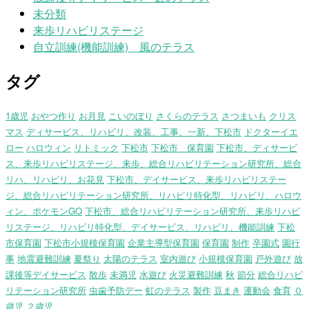
未分類
来歩リハビリステージ
自立訓練(機能訓練) 風のテラス
タグ
1歳児
おやつ作り
お月見
こいのぼり
さくらのテラス
さつまいも
クリス
マス
ディサービス、リハビリ、改装、工事、一新、下松市
ドクターイエ
ロー
ハロウィン
リトミック
下松市
下松市 保育園
下松市、ディサービ
ス、来歩リハビリステージ、来歩、総合リハビリテーション研究所、総合
リハ、リハビリ、お花見
下松市、デイサービス、来歩リハビリステー
ジ、総合リハビリテーション研究所、リハビリ特化型、リハビリ、ハロウ
ィン、ポケモンGO
下松市、総合リハビリテーション研究所、来歩リハビ
リステージ、リハビリ特化型、デイサービス、リハビリ、機能訓練
下松
市保育園
下松市小規模保育園
企業主導型保育園
保育園
制作
卒園式
園行
事
地震避難訓練
夏祭り
太陽のテラス
室内遊び
小規模保育園
戸外遊び
放
課後等デイサービス
散歩
未満児
水遊び
火災避難訓練
秋
節分
総合リハビ
リテーション研究所
虫歯予防デー
虹のテラス
製作
豆まき
運動会
食育
０
歳児
２歳児