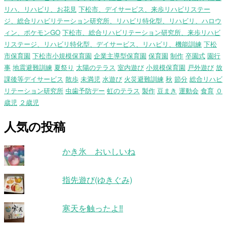
リハ、リハビリ、お花見
下松市、デイサービス、来歩リハビリステー
ジ、総合リハビリテーション研究所、リハビリ特化型、リハビリ、ハロウ
ィン、ポケモンGO
下松市、総合リハビリテーション研究所、来歩リハビ
リステージ、リハビリ特化型、デイサービス、リハビリ、機能訓練
下松
市保育園
下松市小規模保育園
企業主導型保育園
保育園
制作
卒園式
園行
事
地震避難訓練
夏祭り
太陽のテラス
室内遊び
小規模保育園
戸外遊び
放
課後等デイサービス
散歩
未満児
水遊び
火災避難訓練
秋
節分
総合リハビ
リテーション研究所
虫歯予防デー
虹のテラス
製作
豆まき
運動会
食育
０
歳児
２歳児
人気の投稿
かき氷 おいしいね
指先遊び(ゆきぐみ)
寒天を触ったよ‼