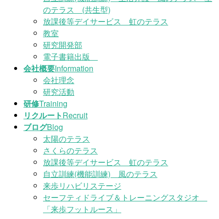
のテラス (共生型)
放課後等デイサービス 虹のテラス
教室
研究開発部
電子書籍出版
会社概要
Information
会社理念
研究活動
研修
Training
リクルート
Recruit
ブログ
Blog
太陽のテラス
さくらのテラス
放課後等デイサービス 虹のテラス
自立訓練(機能訓練) 風のテラス
来歩リハビリステージ
セーフティドライブ＆トレーニングスタジオ
「来歩フットルース」