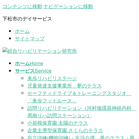
コンテンツに移動
ナビゲーションに移動
下松市のデイサービス
ホーム
サイトマップ
ホーム
Home
サービス
Service
来歩リハビリステージ
児童発達支援事業所 夢のテラス
セーフティドライブ＆トレーニングスタジオ
「来歩フットルース」
訪問リハビリテーション（河村循環器神経内科
周南リハ訪問ステーション）
小規模保育園 太陽のテラス
企業主導型保育園 さくらのテラス
自立訓練(機能訓練)・生活介護 風のテラス・星