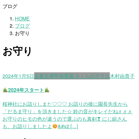
ブログ
HOME
ブログ
お守り
お守り
2024年1月5日
企業主導型保育園 さくらのテラス
木村由貴子
2024年スタート
桜神社にお詣りしまた♡♡♡ お詣りの後に園長先生から
「だるま守り」を頂きました☆ 鈴の音がキレイだね♬♬♬
お守りのヒモの色が違うので選ぶのも真剣❣ にじ組さん
も、お詣りしましたよ
&#x2 […]