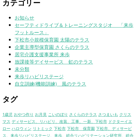
カテゴリー
お知らせ
セーフティドライブ＆トレーニングスタジオ 「来歩
フットルース」
下松市小規模保育園 太陽のテラス
企業主導型保育園 さくらのテラス
居宅介護支援事業所 来歩
放課後等デイサービス 虹のテラス
未分類
来歩リハビリステージ
自立訓練(機能訓練) 風のテラス
タグ
1歳児
おやつ作り
お月見
こいのぼり
さくらのテラス
さつまいも
クリス
マス
ディサービス、リハビリ、改装、工事、一新、下松市
ドクターイエ
ロー
ハロウィン
リトミック
下松市
下松市 保育園
下松市、ディサービ
ス、来歩リハビリステージ、来歩、総合リハビリテーション研究所、総合