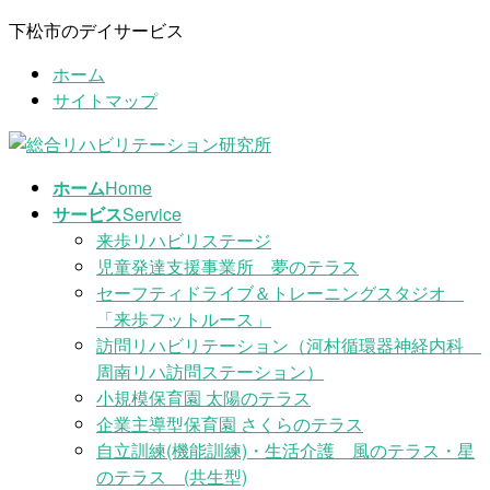
コ
ナ
下松市のデイサービス
ン
ビ
ホーム
テ
ゲ
サイトマップ
ン
ー
ツ
シ
に
ョ
移
ン
ホーム
Home
動
に
サービス
Service
移
来歩リハビリステージ
動
児童発達支援事業所 夢のテラス
セーフティドライブ＆トレーニングスタジオ
「来歩フットルース」
訪問リハビリテーション（河村循環器神経内科
周南リハ訪問ステーション）
小規模保育園 太陽のテラス
企業主導型保育園 さくらのテラス
自立訓練(機能訓練)・生活介護 風のテラス・星
のテラス (共生型)