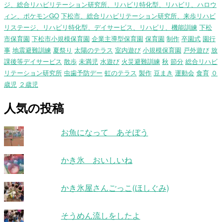
ジ、総合リハビリテーション研究所、リハビリ特化型、リハビリ、ハロウ
ィン、ポケモンGO
下松市、総合リハビリテーション研究所、来歩リハビ
リステージ、リハビリ特化型、デイサービス、リハビリ、機能訓練
下松
市保育園
下松市小規模保育園
企業主導型保育園
保育園
制作
卒園式
園行
事
地震避難訓練
夏祭り
太陽のテラス
室内遊び
小規模保育園
戸外遊び
放
課後等デイサービス
散歩
未満児
水遊び
火災避難訓練
秋
節分
総合リハビ
リテーション研究所
虫歯予防デー
虹のテラス
製作
豆まき
運動会
食育
０
歳児
２歳児
人気の投稿
お魚になって あそぼう
かき氷 おいしいね
かき氷屋さんごっこ(ほしぐみ)
そうめん流しをしたよ