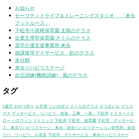
お知らせ
セーフティドライブ＆トレーニングスタジオ 「来歩
フットルース」
下松市小規模保育園 太陽のテラス
企業主導型保育園 さくらのテラス
居宅介護支援事業所 来歩
放課後等デイサービス 虹のテラス
未分類
来歩リハビリステージ
自立訓練(機能訓練) 風のテラス
タグ
1歳児
おやつ作り
お月見
こいのぼり
さくらのテラス
さつまいも
クリス
マス
ディサービス、リハビリ、改装、工事、一新、下松市
ドクターイエ
ロー
ハロウィン
リトミック
下松市
下松市 保育園
下松市、ディサービ
ス、来歩リハビリステージ、来歩、総合リハビリテーション研究所、総合
リハ、リハビリ、お花見
下松市、デイサービス、来歩リハビリステー