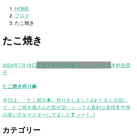
HOME
ブログ
たこ焼き
たこ焼き
2024年7月18日
企業主導型保育園 さくらのテラス
木村由貴
子
たこ焼き作り🐙
今日は、「たこ焼き🐙」作りをしました♪♪ くるくる回し
て、たこ焼き屋さんの気分😊✨ とっても真剣な表情❣ 竹串
の使い方をマスターしてました❣ ソー […]
カテゴリー