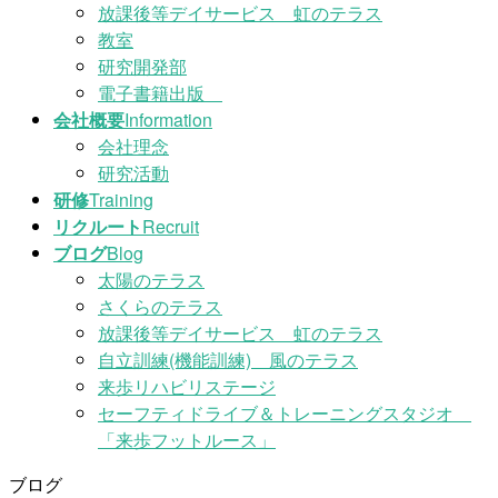
放課後等デイサービス 虹のテラス
教室
研究開発部
電子書籍出版
会社概要
Information
会社理念
研究活動
研修
Training
リクルート
Recruit
ブログ
Blog
太陽のテラス
さくらのテラス
放課後等デイサービス 虹のテラス
自立訓練(機能訓練) 風のテラス
来歩リハビリステージ
セーフティドライブ＆トレーニングスタジオ
「来歩フットルース」
ブログ