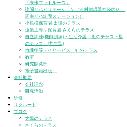
「来歩フットルース」
訪問リハビリテーション（河村循環器神経内科
周南リハ訪問ステーション）
小規模保育園 太陽のテラス
企業主導型保育園 さくらのテラス
自立訓練(機能訓練)・生活介護 風のテラス・星
のテラス (共生型)
放課後等デイサービス 虹のテラス
教室
研究開発部
電子書籍出版
会社概要
会社理念
研究活動
研修
リクルート
ブログ
太陽のテラス
さくらのテラス