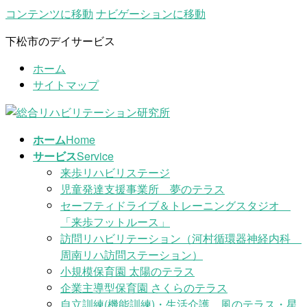
コンテンツに移動
ナビゲーションに移動
下松市のデイサービス
ホーム
サイトマップ
ホーム
Home
サービス
Service
来歩リハビリステージ
児童発達支援事業所 夢のテラス
セーフティドライブ＆トレーニングスタジオ
「来歩フットルース」
訪問リハビリテーション（河村循環器神経内科
周南リハ訪問ステーション）
小規模保育園 太陽のテラス
企業主導型保育園 さくらのテラス
自立訓練(機能訓練)・生活介護 風のテラス・星