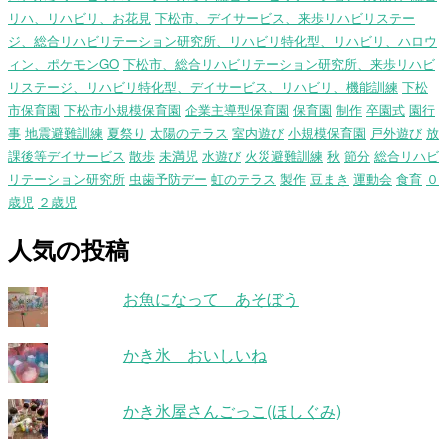
リハ、リハビリ、お花見
下松市、デイサービス、来歩リハビリステー
ジ、総合リハビリテーション研究所、リハビリ特化型、リハビリ、ハロウ
ィン、ポケモンGO
下松市、総合リハビリテーション研究所、来歩リハビ
リステージ、リハビリ特化型、デイサービス、リハビリ、機能訓練
下松
市保育園
下松市小規模保育園
企業主導型保育園
保育園
制作
卒園式
園行
事
地震避難訓練
夏祭り
太陽のテラス
室内遊び
小規模保育園
戸外遊び
放
課後等デイサービス
散歩
未満児
水遊び
火災避難訓練
秋
節分
総合リハビ
リテーション研究所
虫歯予防デー
虹のテラス
製作
豆まき
運動会
食育
０
歳児
２歳児
人気の投稿
お魚になって あそぼう
かき氷 おいしいね
かき氷屋さんごっこ(ほしぐみ)