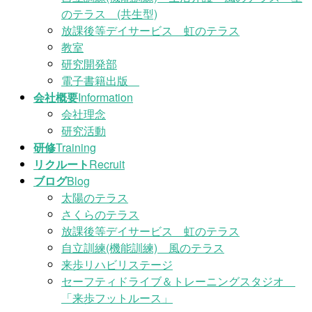
のテラス (共生型)
放課後等デイサービス 虹のテラス
教室
研究開発部
電子書籍出版
会社概要
Information
会社理念
研究活動
研修
Training
リクルート
Recruit
ブログ
Blog
太陽のテラス
さくらのテラス
放課後等デイサービス 虹のテラス
自立訓練(機能訓練) 風のテラス
来歩リハビリステージ
セーフティドライブ＆トレーニングスタジオ
「来歩フットルース」