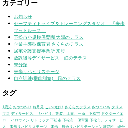
カテゴリー
お知らせ
セーフティドライブ＆トレーニングスタジオ 「来歩
フットルース」
下松市小規模保育園 太陽のテラス
企業主導型保育園 さくらのテラス
居宅介護支援事業所 来歩
放課後等デイサービス 虹のテラス
未分類
来歩リハビリステージ
自立訓練(機能訓練) 風のテラス
タグ
1歳児
おやつ作り
お月見
こいのぼり
さくらのテラス
さつまいも
クリス
マス
ディサービス、リハビリ、改装、工事、一新、下松市
ドクターイエ
ロー
ハロウィン
リトミック
下松市
下松市 保育園
下松市、ディサービ
ス、来歩リハビリステージ、来歩、総合リハビリテーション研究所、総合