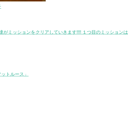
子
がミッションをクリアしていきます!!!! １つ目のミッション
フットルース」