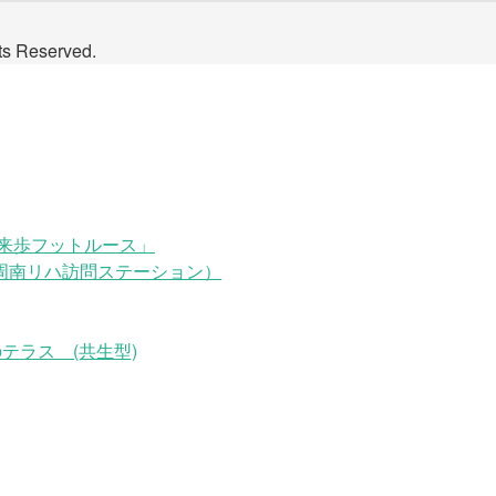
Reserved.
来歩フットルース」
周南リハ訪問ステーション）
テラス (共生型)