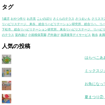
タグ
1歳児
おやつ作り
お月見
こいのぼり
さくらのテラス
さつまいも
クリスマ
リハビリステージ、来歩、総合リハビリテーション研究所、総合リハ、リ
下松市、総合リハビリテーション研究所、来歩リハビリステージ、リハビ
のテラス
室内遊び
小規模保育園
戸外遊び
放課後等デイサービス
散歩
未満
人気の投稿
はらぺこあ
ミックスジ
お魚になっ
夏まつり②