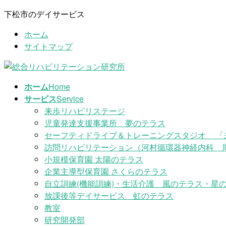
コ
ナ
下松市のデイサービス
ン
ビ
ホーム
テ
ゲ
サイトマップ
ン
ー
ツ
シ
に
ョ
移
ン
ホーム
Home
動
に
サービス
Service
移
来歩リハビリステージ
動
児童発達支援事業所 夢のテラス
セーフティドライブ＆トレーニングスタジオ 「
訪問リハビリテーション（河村循環器神経内科 
小規模保育園 太陽のテラス
企業主導型保育園 さくらのテラス
自立訓練(機能訓練)・生活介護 風のテラス・星の
放課後等デイサービス 虹のテラス
教室
研究開発部