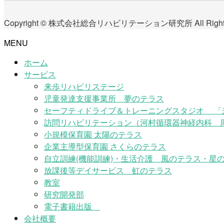
Copyright © 株式会社総合リハビリテーション研究所 All Rights 
MENU
ホーム
サービス
来歩リハビリステージ
児童発達支援事業所 夢のテラス
セーフティドライブ＆トレーニングスタジオ 「
訪問リハビリテーション（河村循環器神経内科 
小規模保育園 太陽のテラス
企業主導型保育園 さくらのテラス
自立訓練(機能訓練)・生活介護 風のテラス・星の
放課後等デイサービス 虹のテラス
教室
研究開発部
電子書籍出版
会社概要