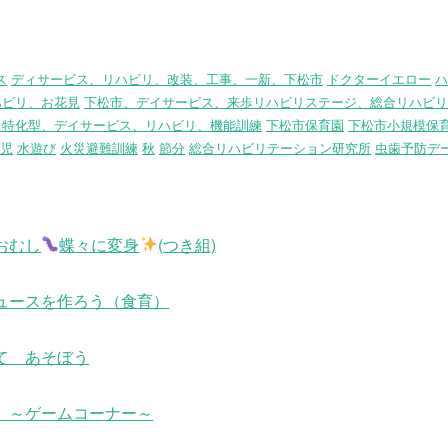
ス
ディサービス、リハビリ、改装、工事、一新、下松市
ドクターイエロー
ハ
ハビリ、お花見
下松市、デイサービス、来歩リハビリステージ、総合リハビリ
リ特化型、デイサービス、リハビリ、機能訓練
下松市保育園
下松市小規模保
児
水遊び
火災避難訓練
秋
節分
総合リハビリテーション研究所
虫歯予防デ
おむし
蝶々に変身
(つき組)
ュースを作ろう（食育）
て あそぼう
 ～ゲームコーナー～