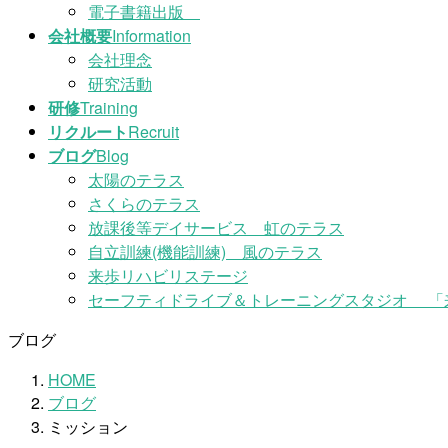
電子書籍出版
会社概要
Information
会社理念
研究活動
研修
Training
リクルート
Recruit
ブログ
Blog
太陽のテラス
さくらのテラス
放課後等デイサービス 虹のテラス
自立訓練(機能訓練) 風のテラス
来歩リハビリステージ
セーフティドライブ＆トレーニングスタジオ 「
ブログ
HOME
ブログ
ミッション