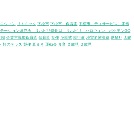
ロウィン
リトミック
下松市
下松市 保育園
下松市、ディサービス、来歩
テーション研究所、リハビリ特化型、リハビリ、ハロウィン、ポケモンGO
育園
企業主導型保育園
保育園
制作
卒園式
園行事
地震避難訓練
夏祭り
太陽
ー
虹のテラス
製作
豆まき
運動会
食育
０歳児
２歳児