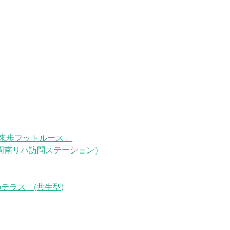
来歩フットルース」
周南リハ訪問ステーション）
テラス (共生型)