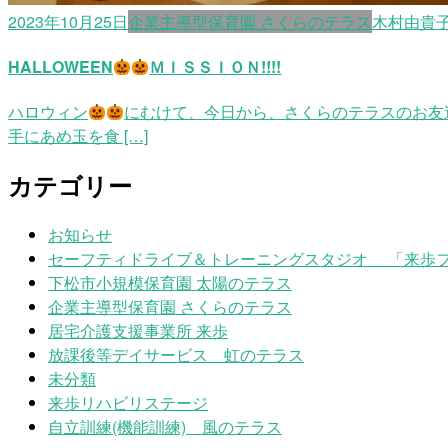
2023年10月25日
企業主導型保育園 さくらのテラス
木村由貴
HALLOWEEN
ＭＩＳＳＩＯＮ!!!!
ハロウィン
にむけて、今日から、さくらのテラスのお友達
手にあめ玉を食 […]
カテゴリー
お知らせ
セーフティドライブ＆トレーニングスタジオ 「来歩
下松市小規模保育園 太陽のテラス
企業主導型保育園 さくらのテラス
居宅介護支援事業所 来歩
放課後等デイサービス 虹のテラス
未分類
来歩リハビリステージ
自立訓練(機能訓練) 風のテラス