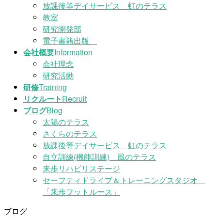
放課後等デイサービス 虹のテラス
教室
研究開発部
電子書籍出版
会社概要
Information
会社理念
研究活動
研修
Training
リクルート
Recruit
ブログ
Blog
太陽のテラス
さくらのテラス
放課後等デイサービス 虹のテラス
自立訓練(機能訓練) 風のテラス
来歩リハビリステージ
セーフティドライブ＆トレーニングスタジオ
「来歩フットルース」
ブログ