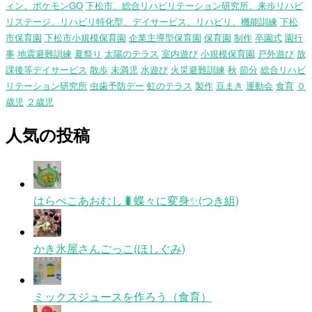
ィン、ポケモンGO
下松市、総合リハビリテーション研究所、来歩リハビ
リステージ、リハビリ特化型、デイサービス、リハビリ、機能訓練
下松
市保育園
下松市小規模保育園
企業主導型保育園
保育園
制作
卒園式
園行
事
地震避難訓練
夏祭り
太陽のテラス
室内遊び
小規模保育園
戸外遊び
放
課後等デイサービス
散歩
未満児
水遊び
火災避難訓練
秋
節分
総合リハビ
リテーション研究所
虫歯予防デー
虹のテラス
製作
豆まき
運動会
食育
０
歳児
２歳児
人気の投稿
はらぺこあおむし🐛蝶々に変身✨(つき組)
かき氷屋さんごっこ(ほしぐみ)
ミックスジュースを作ろう（食育）