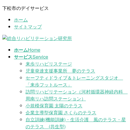
コ
ナ
下松市のデイサービス
ン
ビ
ホーム
テ
ゲ
サイトマップ
ン
ー
ツ
シ
に
ョ
移
ン
ホーム
Home
動
に
サービス
Service
移
来歩リハビリステージ
動
児童発達支援事業所 夢のテラス
セーフティドライブ＆トレーニングスタジオ
「来歩フットルース」
訪問リハビリテーション（河村循環器神経内科
周南リハ訪問ステーション）
小規模保育園 太陽のテラス
企業主導型保育園 さくらのテラス
自立訓練(機能訓練)・生活介護 風のテラス・星
のテラス (共生型)