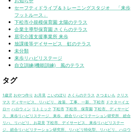
お知らせ
セーフティドライブ＆トレーニングスタジオ 「来歩
フットルース」
下松市小規模保育園 太陽のテラス
企業主導型保育園 さくらのテラス
居宅介護支援事業所 来歩
放課後等デイサービス 虹のテラス
未分類
来歩リハビリステージ
自立訓練(機能訓練) 風のテラス
タグ
1歳児
おやつ作り
お月見
こいのぼり
さくらのテラス
さつまいも
クリス
マス
ディサービス、リハビリ、改装、工事、一新、下松市
ドクターイエ
ロー
ハロウィン
リトミック
下松市
下松市 保育園
下松市、ディサービ
ス、来歩リハビリステージ、来歩、総合リハビリテーション研究所、総合
リハ、リハビリ、お花見
下松市、デイサービス、来歩リハビリステー
ジ、総合リハビリテーション研究所、リハビリ特化型、リハビリ、ハロウ