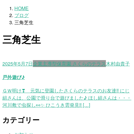
HOME
ブログ
三角芝生
三角芝生
2025年5月7日
企業主導型保育園 さくらのテラス
木村由貴子
戸外遊び♪
ＧＷ明け❣ 元気に登園したさくらのテラスのお友達‼ にじ
組さんは、公園で滑り台で遊びました♪ ほし組さんは・・・
河川敷で虫探し👀✨ ひこうき雲発見‼ […]
カテゴリー