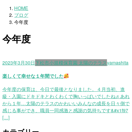
HOME
ブログ
今年度
今年度
2023年3月30日
下松市小規模保育園 太陽のテラス
yamashita
楽しくて幸せな１年間でした
今年度の保育は、今日で最後となりました。４月当初、進
級・入園にドキドキとわくわくで胸いっぱいでしたね♬あれ
から１年…太陽のテラスのかわいいみんなの成長を日々側で
感じる事ができ、職員一同感激と感謝の気持ちです&#x1f97
[…]
カテゴリー