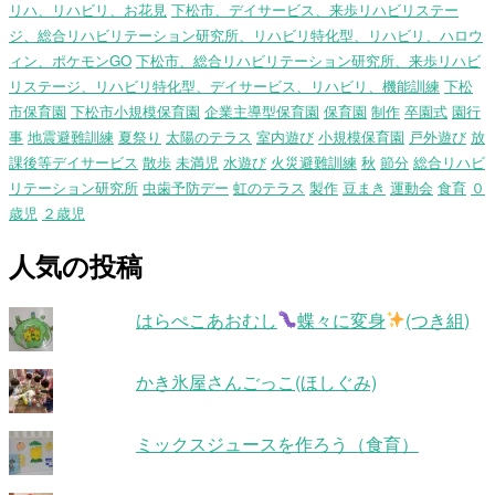
リハ、リハビリ、お花見
下松市、デイサービス、来歩リハビリステー
ジ、総合リハビリテーション研究所、リハビリ特化型、リハビリ、ハロウ
ィン、ポケモンGO
下松市、総合リハビリテーション研究所、来歩リハビ
リステージ、リハビリ特化型、デイサービス、リハビリ、機能訓練
下松
市保育園
下松市小規模保育園
企業主導型保育園
保育園
制作
卒園式
園行
事
地震避難訓練
夏祭り
太陽のテラス
室内遊び
小規模保育園
戸外遊び
放
課後等デイサービス
散歩
未満児
水遊び
火災避難訓練
秋
節分
総合リハビ
リテーション研究所
虫歯予防デー
虹のテラス
製作
豆まき
運動会
食育
０
歳児
２歳児
人気の投稿
はらぺこあおむし
蝶々に変身
(つき組)
かき氷屋さんごっこ(ほしぐみ)
ミックスジュースを作ろう（食育）