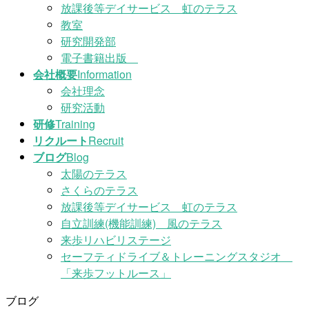
放課後等デイサービス 虹のテラス
教室
研究開発部
電子書籍出版
会社概要
Information
会社理念
研究活動
研修
Training
リクルート
Recruit
ブログ
Blog
太陽のテラス
さくらのテラス
放課後等デイサービス 虹のテラス
自立訓練(機能訓練) 風のテラス
来歩リハビリステージ
セーフティドライブ＆トレーニングスタジオ
「来歩フットルース」
ブログ