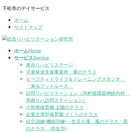
コ
ナ
下松市のデイサービス
ン
ビ
ホーム
テ
ゲ
サイトマップ
ン
ー
ツ
シ
に
ョ
移
ン
ホーム
Home
動
に
サービス
Service
移
来歩リハビリステージ
動
児童発達支援事業所 夢のテラス
セーフティドライブ＆トレーニングスタジオ
「来歩フットルース」
訪問リハビリテーション（河村循環器神経内科
周南リハ訪問ステーション）
小規模保育園 太陽のテラス
企業主導型保育園 さくらのテラス
自立訓練(機能訓練)・生活介護 風のテラス・星
のテラス (共生型)