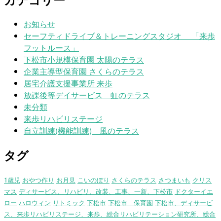
お知らせ
セーフティドライブ＆トレーニングスタジオ 「来歩
フットルース」
下松市小規模保育園 太陽のテラス
企業主導型保育園 さくらのテラス
居宅介護支援事業所 来歩
放課後等デイサービス 虹のテラス
未分類
来歩リハビリステージ
自立訓練(機能訓練) 風のテラス
タグ
1歳児
おやつ作り
お月見
こいのぼり
さくらのテラス
さつまいも
クリス
マス
ディサービス、リハビリ、改装、工事、一新、下松市
ドクターイエ
ロー
ハロウィン
リトミック
下松市
下松市 保育園
下松市、ディサービ
ス、来歩リハビリステージ、来歩、総合リハビリテーション研究所、総合