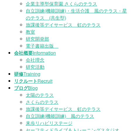
企業主導型保育園 さくらのテラス
自立訓練(機能訓練)・生活介護 風のテラス・星
のテラス (共生型)
放課後等デイサービス 虹のテラス
教室
研究開発部
電子書籍出版
会社概要
Information
会社理念
研究活動
研修
Training
リクルート
Recruit
ブログ
Blog
太陽のテラス
さくらのテラス
放課後等デイサービス 虹のテラス
自立訓練(機能訓練) 風のテラス
来歩リハビリステージ
セーフティドライブ＆トレーニングスタジオ