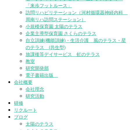
「来歩フットルース」
訪問リハビリテーション（河村循環器神経内科
周南リハ訪問ステーション）
小規模保育園 太陽のテラス
企業主導型保育園 さくらのテラス
自立訓練(機能訓練)・生活介護 風のテラス・星
のテラス (共生型)
放課後等デイサービス 虹のテラス
教室
研究開発部
電子書籍出版
会社概要
会社理念
研究活動
研修
リクルート
ブログ
太陽のテラス