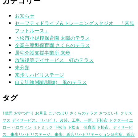
カテゴリー
お知らせ
セーフティドライブ＆トレーニングスタジオ 「来歩
フットルース」
下松市小規模保育園 太陽のテラス
企業主導型保育園 さくらのテラス
居宅介護支援事業所 来歩
放課後等デイサービス 虹のテラス
未分類
来歩リハビリステージ
自立訓練(機能訓練) 風のテラス
タグ
1歳児
おやつ作り
お月見
こいのぼり
さくらのテラス
さつまいも
クリス
マス
ディサービス、リハビリ、改装、工事、一新、下松市
ドクターイエ
ロー
ハロウィン
リトミック
下松市
下松市 保育園
下松市、ディサービ
ス、来歩リハビリステージ、来歩、総合リハビリテーション研究所、総合