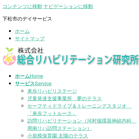
コンテンツに移動
ナビゲーションに移動
下松市のデイサービス
ホーム
サイトマップ
ホーム
Home
サービス
Service
来歩リハビリステージ
児童発達支援事業所 夢のテラス
セーフティドライブ＆トレーニングスタジオ
「来歩フットルース」
訪問リハビリテーション（河村循環器神経内科
周南リハ訪問ステーション）
小規模保育園 太陽のテラス