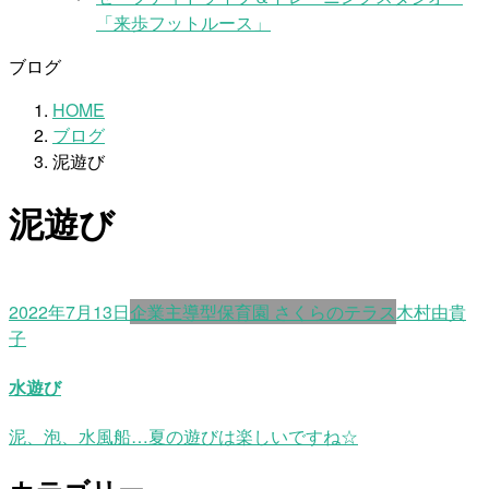
「来歩フットルース」
ブログ
HOME
ブログ
泥遊び
泥遊び
2022年7月13日
企業主導型保育園 さくらのテラス
木村由貴
子
水遊び
泥、泡、水風船…夏の遊びは楽しいですね☆