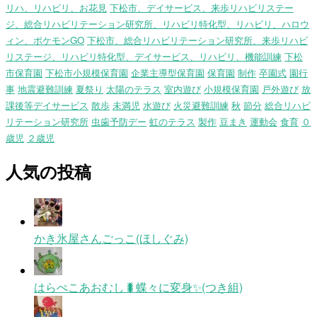
リハ、リハビリ、お花見
下松市、デイサービス、来歩リハビリステー
ジ、総合リハビリテーション研究所、リハビリ特化型、リハビリ、ハロウ
ィン、ポケモンGO
下松市、総合リハビリテーション研究所、来歩リハビ
リステージ、リハビリ特化型、デイサービス、リハビリ、機能訓練
下松
市保育園
下松市小規模保育園
企業主導型保育園
保育園
制作
卒園式
園行
事
地震避難訓練
夏祭り
太陽のテラス
室内遊び
小規模保育園
戸外遊び
放
課後等デイサービス
散歩
未満児
水遊び
火災避難訓練
秋
節分
総合リハビ
リテーション研究所
虫歯予防デー
虹のテラス
製作
豆まき
運動会
食育
０
歳児
２歳児
人気の投稿
かき氷屋さんごっこ(ほしぐみ)
はらぺこあおむし🐛蝶々に変身✨(つき組)