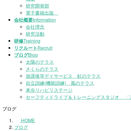
研究開発部
電子書籍出版
会社概要
Information
会社理念
研究活動
研修
Training
リクルート
Recruit
ブログ
Blog
太陽のテラス
さくらのテラス
放課後等デイサービス 虹のテラス
自立訓練(機能訓練) 風のテラス
来歩リハビリステージ
セーフティドライブ＆トレーニングスタジオ 「
ブログ
HOME
ブログ