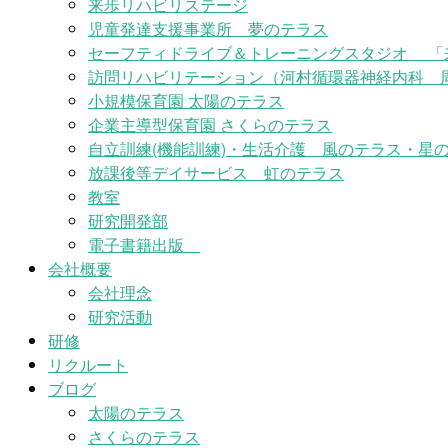
来歩リハビリステージ
児童発達支援事業所 夢のテラス
セーフティドライブ＆トレーニングスタジオ 「
訪問リハビリテーション（河村循環器神経内科 
小規模保育園 太陽のテラス
企業主導型保育園 さくらのテラス
自立訓練(機能訓練)・生活介護 風のテラス・星の
放課後等デイサービス 虹のテラス
教室
研究開発部
電子書籍出版
会社概要
会社理念
研究活動
研修
リクルート
ブログ
太陽のテラス
さくらのテラス