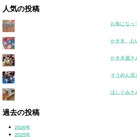
人気の投稿
お魚になっ
かき氷 お
かき氷屋さ
そうめん流
ほしぐみさ
過去の投稿
2026年
2025年