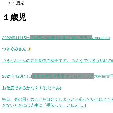
１歳児
１歳児
2022年4月15日
下松市小規模保育園 太陽のテラス
yamashita
つきぐみさん
つきぐみさんの共同制作の様子です。 みんなで大きな紙に
2021年12月14日
企業主導型保育園 さくらのテラス
木村由貴
お仕度できるかな？！(にじぐみ)
毎日、身の周りのことを自分でしようと頑張っているにじぐみ
きないときには先生に「手伝って」と伝え […]