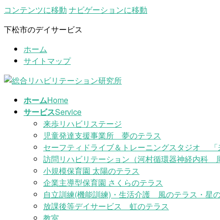
コンテンツに移動
ナビゲーションに移動
下松市のデイサービス
ホーム
サイトマップ
ホーム
Home
サービス
Service
来歩リハビリステージ
児童発達支援事業所 夢のテラス
セーフティドライブ＆トレーニングスタジオ 「
訪問リハビリテーション（河村循環器神経内科 
小規模保育園 太陽のテラス
企業主導型保育園 さくらのテラス
自立訓練(機能訓練)・生活介護 風のテラス・星の
放課後等デイサービス 虹のテラス
教室