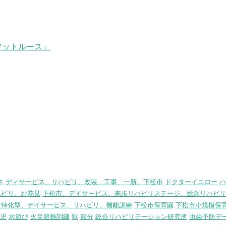
フットルース」
ス
ディサービス、リハビリ、改装、工事、一新、下松市
ドクターイエロー
ハ
ハビリ、お花見
下松市、デイサービス、来歩リハビリステージ、総合リハビリ
リ特化型、デイサービス、リハビリ、機能訓練
下松市保育園
下松市小規模保
児
水遊び
火災避難訓練
秋
節分
総合リハビリテーション研究所
虫歯予防デ