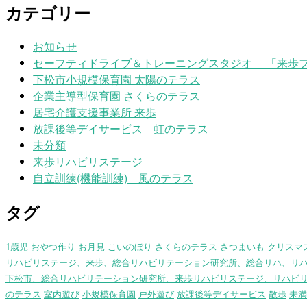
カテゴリー
お知らせ
セーフティドライブ＆トレーニングスタジオ 「来歩
下松市小規模保育園 太陽のテラス
企業主導型保育園 さくらのテラス
居宅介護支援事業所 来歩
放課後等デイサービス 虹のテラス
未分類
来歩リハビリステージ
自立訓練(機能訓練) 風のテラス
タグ
1歳児
おやつ作り
お月見
こいのぼり
さくらのテラス
さつまいも
クリスマ
リハビリステージ、来歩、総合リハビリテーション研究所、総合リハ、リ
下松市、総合リハビリテーション研究所、来歩リハビリステージ、リハビ
のテラス
室内遊び
小規模保育園
戸外遊び
放課後等デイサービス
散歩
未満