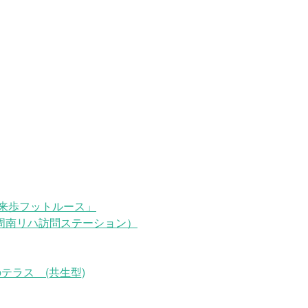
来歩フットルース」
周南リハ訪問ステーション）
テラス (共生型)