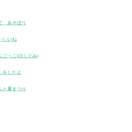
て あそぼう
いしいね
んごっこ(ほしぐみ)
しをしたよ
んと夏まつり