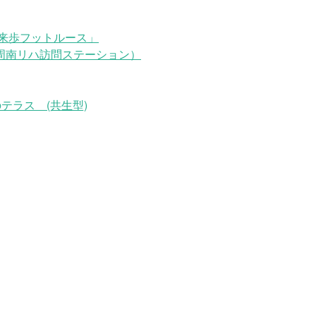
来歩フットルース」
周南リハ訪問ステーション）
テラス (共生型)