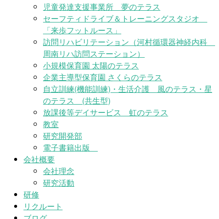
児童発達支援事業所 夢のテラス
セーフティドライブ＆トレーニングスタジオ
「来歩フットルース」
訪問リハビリテーション（河村循環器神経内科
周南リハ訪問ステーション）
小規模保育園 太陽のテラス
企業主導型保育園 さくらのテラス
自立訓練(機能訓練)・生活介護 風のテラス・星
のテラス (共生型)
放課後等デイサービス 虹のテラス
教室
研究開発部
電子書籍出版
会社概要
会社理念
研究活動
研修
リクルート
ブログ