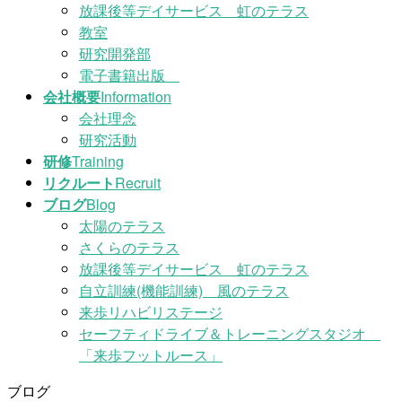
放課後等デイサービス 虹のテラス
教室
研究開発部
電子書籍出版
会社概要
Information
会社理念
研究活動
研修
Training
リクルート
Recruit
ブログ
Blog
太陽のテラス
さくらのテラス
放課後等デイサービス 虹のテラス
自立訓練(機能訓練) 風のテラス
来歩リハビリステージ
セーフティドライブ＆トレーニングスタジオ
「来歩フットルース」
ブログ