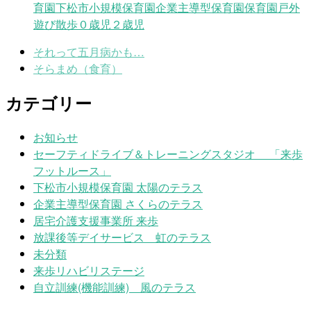
育園
下松市小規模保育園
企業主導型保育園
保育園
戸外
遊び
散歩
０歳児
２歳児
それって五月病かも…
そらまめ（食育）
カテゴリー
お知らせ
セーフティドライブ＆トレーニングスタジオ 「来歩
フットルース」
下松市小規模保育園 太陽のテラス
企業主導型保育園 さくらのテラス
居宅介護支援事業所 来歩
放課後等デイサービス 虹のテラス
未分類
来歩リハビリステージ
自立訓練(機能訓練) 風のテラス