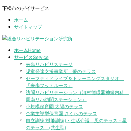
コ
ナ
下松市のデイサービス
ン
ビ
ホーム
テ
ゲ
サイトマップ
ン
ー
ツ
シ
に
ョ
移
ン
ホーム
Home
動
に
サービス
Service
移
来歩リハビリステージ
動
児童発達支援事業所 夢のテラス
セーフティドライブ＆トレーニングスタジオ
「来歩フットルース」
訪問リハビリテーション（河村循環器神経内科
周南リハ訪問ステーション）
小規模保育園 太陽のテラス
企業主導型保育園 さくらのテラス
自立訓練(機能訓練)・生活介護 風のテラス・星
のテラス (共生型)