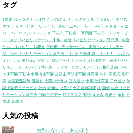
タグ
1歳児
おやつ作り
お月見
こいのぼり
さくらのテラス
さつまいも
クリス
マス
ディサービス、リハビリ、改装、工事、一新、下松市
ドクターイエ
ロー
ハロウィン
リトミック
下松市
下松市 保育園
下松市、ディサービ
ス、来歩リハビリステージ、来歩、総合リハビリテーション研究所、総合
リハ、リハビリ、お花見
下松市、デイサービス、来歩リハビリステー
ジ、総合リハビリテーション研究所、リハビリ特化型、リハビリ、ハロウ
ィン、ポケモンGO
下松市、総合リハビリテーション研究所、来歩リハビ
リステージ、リハビリ特化型、デイサービス、リハビリ、機能訓練
下松
市保育園
下松市小規模保育園
企業主導型保育園
保育園
制作
卒園式
園行
事
地震避難訓練
夏祭り
太陽のテラス
室内遊び
小規模保育園
戸外遊び
放
課後等デイサービス
散歩
未満児
水遊び
火災避難訓練
秋
節分
総合リハビ
リテーション研究所
虫歯予防デー
虹のテラス
製作
豆まき
運動会
食育
０
歳児
２歳児
人気の投稿
お魚になって あそぼう