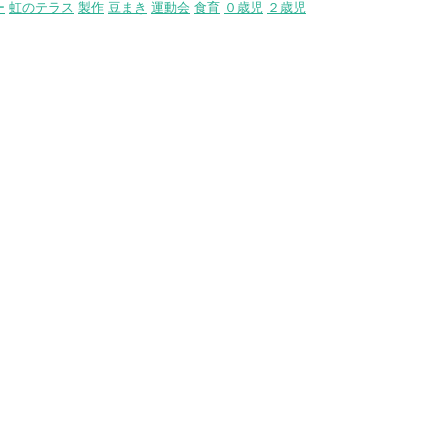
ー
虹のテラス
製作
豆まき
運動会
食育
０歳児
２歳児