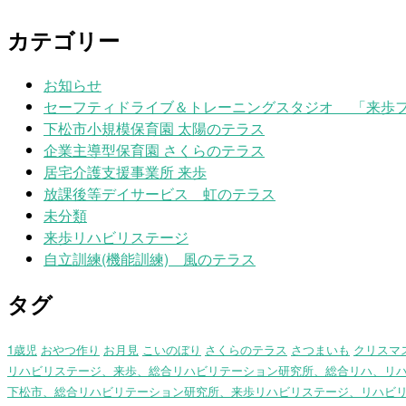
カテゴリー
お知らせ
セーフティドライブ＆トレーニングスタジオ 「来歩
下松市小規模保育園 太陽のテラス
企業主導型保育園 さくらのテラス
居宅介護支援事業所 来歩
放課後等デイサービス 虹のテラス
未分類
来歩リハビリステージ
自立訓練(機能訓練) 風のテラス
タグ
1歳児
おやつ作り
お月見
こいのぼり
さくらのテラス
さつまいも
クリスマ
リハビリステージ、来歩、総合リハビリテーション研究所、総合リハ、リ
下松市、総合リハビリテーション研究所、来歩リハビリステージ、リハビ