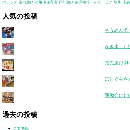
のテラス
室内遊び
小規模保育園
戸外遊び
放課後等デイサービス
散歩
未満
人気の投稿
そうめん流
かき氷 お
指先遊び(ゆ
ほしぐみさ
運動会にむ
過去の投稿
2026年