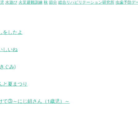
児
水遊び
火災避難訓練
秋
節分
総合リハビリテーション研究所
虫歯予防デ
しをしたよ
いしいね
きぐみ)
んと夏まつり
けて③～にじ組さん（1歳児）～