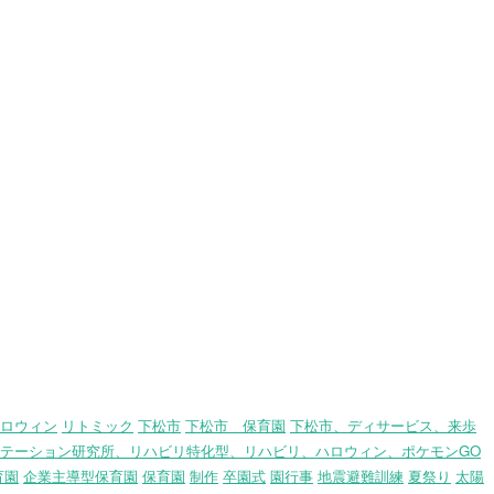
ロウィン
リトミック
下松市
下松市 保育園
下松市、ディサービス、来歩
テーション研究所、リハビリ特化型、リハビリ、ハロウィン、ポケモンGO
育園
企業主導型保育園
保育園
制作
卒園式
園行事
地震避難訓練
夏祭り
太陽