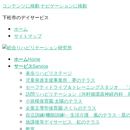
コンテンツに移動
ナビゲーションに移動
下松市のデイサービス
ホーム
サイトマップ
ホーム
Home
サービス
Service
来歩リハビリステージ
児童発達支援事業所 夢のテラス
セーフティドライブ＆トレーニングスタジオ 「
訪問リハビリテーション（河村循環器神経内科 
小規模保育園 太陽のテラス
企業主導型保育園 さくらのテラス
自立訓練(機能訓練)・生活介護 風のテラス・星の
放課後等デイサービス 虹のテラス
教室