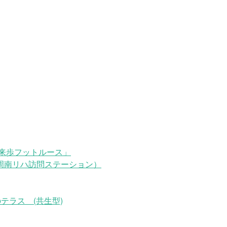
来歩フットルース」
周南リハ訪問ステーション）
テラス (共生型)