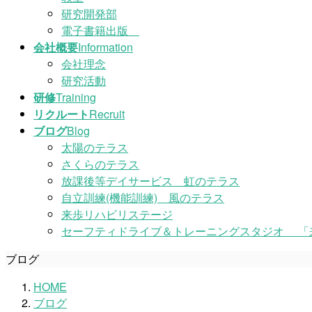
研究開発部
電子書籍出版
会社概要
Information
会社理念
研究活動
研修
Training
リクルート
Recruit
ブログ
Blog
太陽のテラス
さくらのテラス
放課後等デイサービス 虹のテラス
自立訓練(機能訓練) 風のテラス
来歩リハビリステージ
セーフティドライブ＆トレーニングスタジオ 「
ブログ
HOME
ブログ