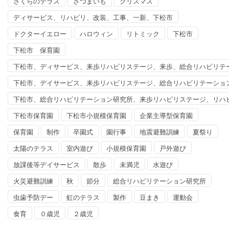
さくらのテラス
さつまいも
クリスマス
ディサービス、リハビリ、改装、工事、一新、下松市
ドクターイエロー
ハロウィン
リトミック
下松市
下松市 保育園
下松市、ディサービス、来歩リハビリステージ、来歩、総合リハビリテ
下松市、デイサービス、来歩リハビリステージ、総合リハビリテーショ
下松市、総合リハビリテーション研究所、来歩リハビリステージ、リハ
下松市保育園
下松市小規模保育園
企業主導型保育園
保育園
制作
卒園式
園行事
地震避難訓練
夏祭り
太陽のテラス
室内遊び
小規模保育園
戸外遊び
放課後等デイサービス
散歩
未満児
水遊び
火災避難訓練
秋
節分
総合リハビリテーション研究所
虫歯予防デー
虹のテラス
製作
豆まき
運動会
食育
０歳児
２歳児