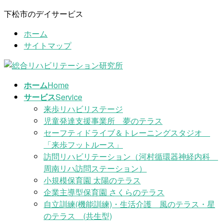
コ
ナ
下松市のデイサービス
ン
ビ
ホーム
テ
ゲ
サイトマップ
ン
ー
ツ
シ
に
ョ
移
ン
ホーム
Home
動
に
サービス
Service
移
来歩リハビリステージ
動
児童発達支援事業所 夢のテラス
セーフティドライブ＆トレーニングスタジオ
「来歩フットルース」
訪問リハビリテーション（河村循環器神経内科
周南リハ訪問ステーション）
小規模保育園 太陽のテラス
企業主導型保育園 さくらのテラス
自立訓練(機能訓練)・生活介護 風のテラス・星
のテラス (共生型)