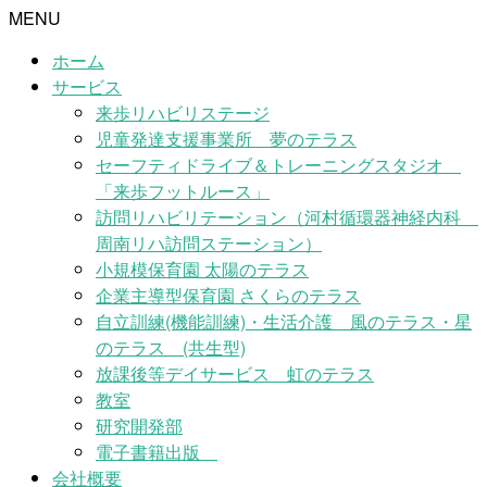
MENU
ホーム
サービス
来歩リハビリステージ
児童発達支援事業所 夢のテラス
セーフティドライブ＆トレーニングスタジオ
「来歩フットルース」
訪問リハビリテーション（河村循環器神経内科
周南リハ訪問ステーション）
小規模保育園 太陽のテラス
企業主導型保育園 さくらのテラス
自立訓練(機能訓練)・生活介護 風のテラス・星
のテラス (共生型)
放課後等デイサービス 虹のテラス
教室
研究開発部
電子書籍出版
会社概要