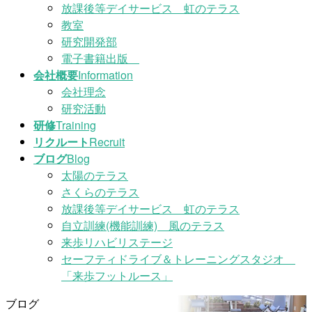
放課後等デイサービス 虹のテラス
教室
研究開発部
電子書籍出版
会社概要
Information
会社理念
研究活動
研修
Training
リクルート
Recruit
ブログ
Blog
太陽のテラス
さくらのテラス
放課後等デイサービス 虹のテラス
自立訓練(機能訓練) 風のテラス
来歩リハビリステージ
セーフティドライブ＆トレーニングスタジオ
「来歩フットルース」
ブログ