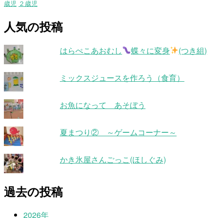
歳児
２歳児
人気の投稿
はらぺこあおむし
蝶々に変身
(つき組)
ミックスジュースを作ろう（食育）
お魚になって あそぼう
夏まつり② ～ゲームコーナー～
かき氷屋さんごっこ(ほしぐみ)
過去の投稿
2026年