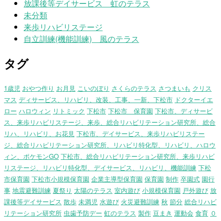
放課後等デイサービス 虹のテラス
未分類
来歩リハビリステージ
自立訓練(機能訓練) 風のテラス
タグ
1歳児
おやつ作り
お月見
こいのぼり
さくらのテラス
さつまいも
クリス
マス
ディサービス、リハビリ、改装、工事、一新、下松市
ドクターイエ
ロー
ハロウィン
リトミック
下松市
下松市 保育園
下松市、ディサービ
ス、来歩リハビリステージ、来歩、総合リハビリテーション研究所、総合
リハ、リハビリ、お花見
下松市、デイサービス、来歩リハビリステー
ジ、総合リハビリテーション研究所、リハビリ特化型、リハビリ、ハロウ
ィン、ポケモンGO
下松市、総合リハビリテーション研究所、来歩リハビ
リステージ、リハビリ特化型、デイサービス、リハビリ、機能訓練
下松
市保育園
下松市小規模保育園
企業主導型保育園
保育園
制作
卒園式
園行
事
地震避難訓練
夏祭り
太陽のテラス
室内遊び
小規模保育園
戸外遊び
放
課後等デイサービス
散歩
未満児
水遊び
火災避難訓練
秋
節分
総合リハビ
リテーション研究所
虫歯予防デー
虹のテラス
製作
豆まき
運動会
食育
０